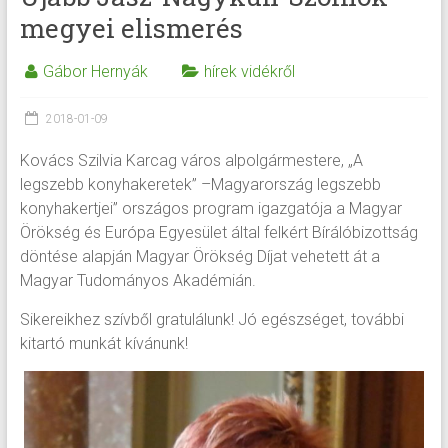
megyei elismerés
Gábor Hernyák
hírek vidékről
2018-01-09
Kovács Szilvia Karcag város alpolgármestere, „A
legszebb konyhakeretek” –Magyarország legszebb
konyhakertjei” országos program igazgatója a Magyar
Örökség és Európa Egyesület által felkért Bírálóbizottság
döntése alapján Magyar Örökség Díjat vehetett át a
Magyar Tudományos Akadémián.
Sikereikhez szívből gratulálunk! Jó egészséget, további
kitartó munkát kívánunk!