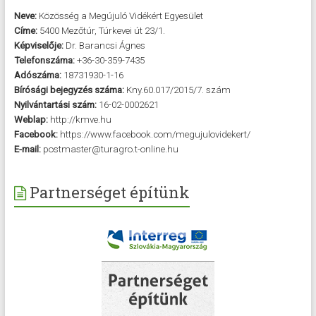
Neve:
Közösség a Megújuló Vidékért Egyesület
Címe:
5400 Mezőtúr, Túrkevei út 23/1.
Képviselője:
Dr. Barancsi Ágnes
Telefonszáma:
+36-30-359-7435
Adószáma:
18731930-1-16
Bírósági bejegyzés száma:
Kny.60.017/2015/7. szám
Nyilvántartási szám:
16-02-0002621
Weblap:
http://kmve.hu
Facebook:
https://www.facebook.com/megujulovidekert/
E-mail:
postmaster@turagro.t-online.hu
Partnerséget építünk