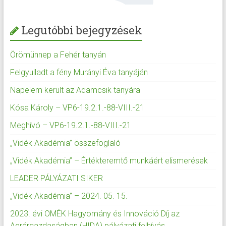
Legutóbbi bejegyzések
Örömünnep a Fehér tanyán
Felgyulladt a fény Murányi Éva tanyáján
Napelem került az Adamcsik tanyára
Kósa Károly – VP6-19.2.1.-88-VIII.-21
Meghívó – VP6-19.2.1.-88-VIII.-21
„Vidék Akadémia” összefoglaló
„Vidék Akadémia” – Értékteremtő munkáért elismerések
LEADER PÁLYÁZATI SIKER
„Vidék Akadémia” – 2024. 05. 15.
2023. évi OMÉK Hagyomány és Innováció Díj az
Agrárgazdaságban (HIDA) pályázati felhívás