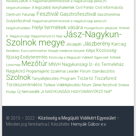
Abádszalók
A hagyományértelmezések a nagykunsági paraszti
A legszebb konyhakertek
Civil Információs
Civil Forrás
tárgykultúrában
Fesztivál
Gasztrofesztivál
Centrum
Falunap
Gasztronómia
Gulyásfesztivál
Hagyományértelmezések a nagykunsági paraszti
Helyi termékek vására
tárgykultúrában
Hungarikum pályázat
Hírlevél
Jász-Nagykun-
II. Nagykunsági Hagyományőrző Nap
Szolnok megye
Jászberény
Karcag
Jászapáti
Közösség-
Kétpó
Kenderes
Kunszentmárton
Kárpát-medence kenyere
Ifjúság-Esélyteremtés
Közösség a Megújuló Vidékért Egyesület
Kőtelek
Mezőtúr
Nagykunsági Íz- és Termékház
MNVH
Lovasnap
Nagykörű
Szakmai Leader Fórum
Programajánló
Szandaszőlős
Szolnok
Tisza-tó
Tiszafüred
Tanyafejlesztési Program
Törökszentmiklós
Zenei fesztivál
Túrkeve
Vidékfejlesztési fórum
Értékek
Új Nemzedék
„A NAGYKUNSÁGI HAGYOMÁNYŐRZŐ NAP”
Klubja
© 2015 – 2022 –
Közösség a Megújuló Vidékért Egyesület
–
Minden jog fenntartva | Készítette:
Hernyák Gábor e.v.