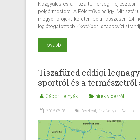
Közgyűlés és a Tisza-tó Térségi Fejlesztési 
polgármestere. A Földművelésügyi Minisztér
megyei projekt keretén belül összesen 24 he
leglátogatottabb kikötőiben, szabadvízi strandj
Tovább
Tiszafüred eddigi legnagy
sportról és a természetről 
Gábor Hernyák
hírek vidékről
2016-08-08
Fesztivál
,
Jász-Nagykun-Szolnok m