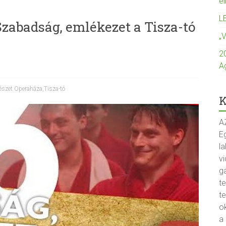
e
L
badság, emlékezet a Tisza-tó
„
2
A
észet Operaháza
,
Tisza-tó
K
A
Eg
la
vi
g
t
t
o
a