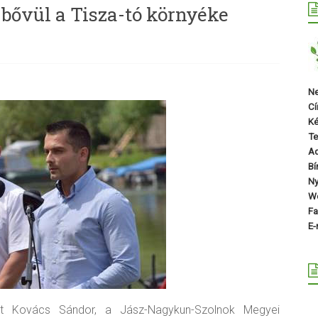
bővül a Tisza-tó környéke
Ne
Cí
Ké
Te
A
Bí
Ny
We
Fa
E-
tott Kovács Sándor, a Jász-Nagykun-Szolnok Megyei