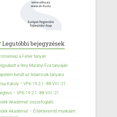
Legutóbbi bejegyzések
römünnep a Fehér tanyán
elgyulladt a fény Murányi Éva tanyáján
apelem került az Adamcsik tanyára
ósa Károly – VP6-19.2.1.-88-VIII.-21
eghívó – VP6-19.2.1.-88-VIII.-21
Vidék Akadémia” összefoglaló
Vidék Akadémia” – Értékteremtő munkáért