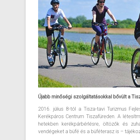
Újabb minőségi szolgáltatásokkal bővült a Tisz
2016. július 8-tól a Tisza-tavi Turizmus Fe
Kerékpáros Centrum Tiszafüreden. A létesítm
hetekben kerékpárbérlésre, öltözők és zuh
vendégeket a büfé és a büféterasz is – tájéko