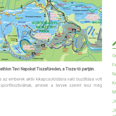
Ö
F
thlon Tavi Napokat Tiszafüreden, a Tisza-tó partján.
N
s az emberek aktív kikapcsolódásra való buzdítása volt
K
portfesztiválnak, aminek a tervek szerint lesz még
M
„
„