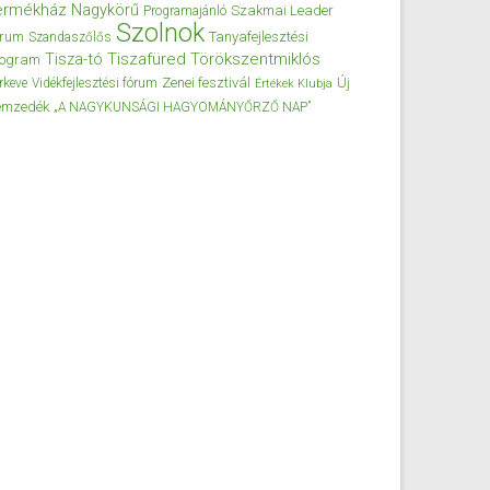
ermékház
Nagykörű
Szakmai Leader
Programajánló
Szolnok
órum
Tanyafejlesztési
Szandaszőlős
Tisza-tó
Tiszafüred
Törökszentmiklós
rogram
Zenei fesztivál
Új
rkeve
Vidékfejlesztési fórum
Értékek Klubja
emzedék
„A NAGYKUNSÁGI HAGYOMÁNYŐRZŐ NAP”