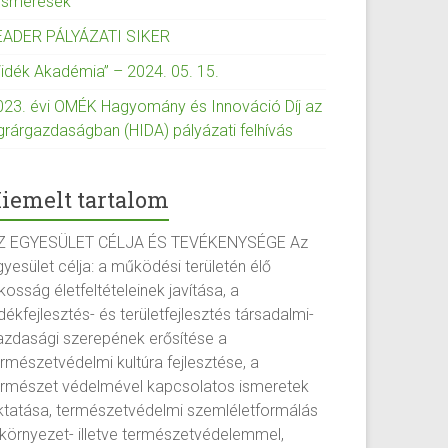
lismerések
EADER PÁLYÁZATI SIKER
Vidék Akadémia” – 2024. 05. 15.
023. évi OMÉK Hagyomány és Innováció Díj az
grárgazdaságban (HIDA) pályázati felhívás
iemelt tartalom
Z EGYESÜLET CÉLJA ÉS TEVÉKENYSÉGE Az
yesület célja: a működési területén élő
kosság életfeltételeinek javítása, a
dékfejlesztés- és területfejlesztés társadalmi-
azdasági szerepének erősítése a
ermészetvédelmi kultúra fejlesztése, a
ermészet védelmével kapcsolatos ismeretek
ktatása, természetvédelmi szemléletformálás
 környezet- illetve természetvédelemmel,