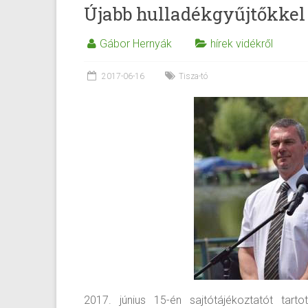
Újabb hulladékgyűjtőkkel 
Gábor Hernyák
hírek vidékről
2017-06-16
Tisza-tó
2017. június 15-én
sajtótájékoztatót tar