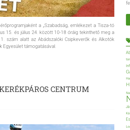
fe
érőprogramjaként a „Szabadság, emlékezet a Tisza-tó
ius 15. és július 24. között 10-18 óráig tekinthető meg a
 11. szám alatt az Abádszalóki Csipkeverők és Alkotók
 Egyesület támogatásával.
A
tá
In
G
Ha
H
I KERÉKPÁROS CENTRUM
Na
Já
Ká
Es
Lo