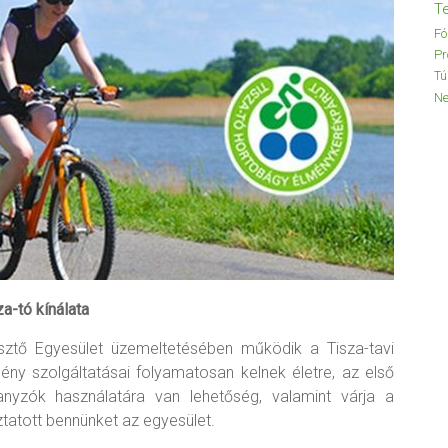
T
F
P
Tú
N
a-tó kínálata
jlesztő Egyesület üzemeltetésében működik a Tisza-tavi
ény szolgáltatásai folyamatosan kelnek életre, az első
anyzók használatára van lehetőség, valamint várja a
ztatott bennünket az egyesület.