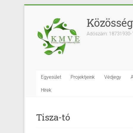
Közösség
Adószám: 18731930-
Egyesület
Projektjeink
Védjegy
A
Hírek
Tisza-tó