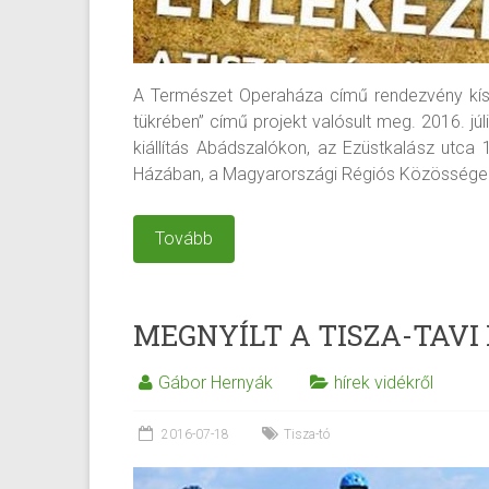
A Természet Operaháza című rendezvény kís
tükrében” című projekt valósult meg. 2016. júl
kiállítás Abádszalókon, az Ezüstkalász utca
Házában, a Magyarországi Régiós Közösségek
Tovább
MEGNYÍLT A TISZA-TAV
Gábor Hernyák
hírek vidékről
2016-07-18
Tisza-tó