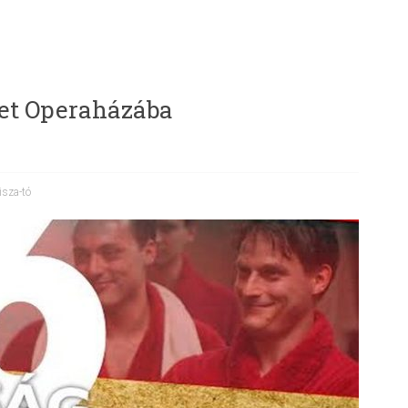
et Operaházába
isza-tó