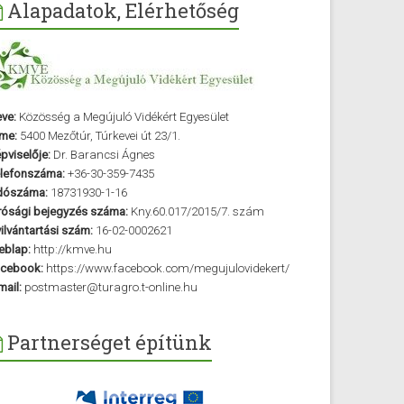
Alapadatok, Elérhetőség
ve:
Közösség a Megújuló Vidékért Egyesület
me:
5400 Mezőtúr, Túrkevei út 23/1.
pviselője:
Dr. Barancsi Ágnes
lefonszáma:
+36-30-359-7435
dószáma:
18731930-1-16
rósági bejegyzés száma:
Kny.60.017/2015/7. szám
ilvántartási szám:
16-02-0002621
blap:
http://kmve.hu
cebook:
https://www.facebook.com/megujulovidekert/
mail:
postmaster@turagro.t-online.hu
Partnerséget építünk