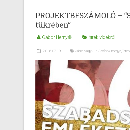
PROJEKTBESZÁMOLÓ – “Sza
tükrében”
Gábor Hernyák
hírek vidékről
2016-07-19
Jász-Nagykun-Szolnok megye
,
Term