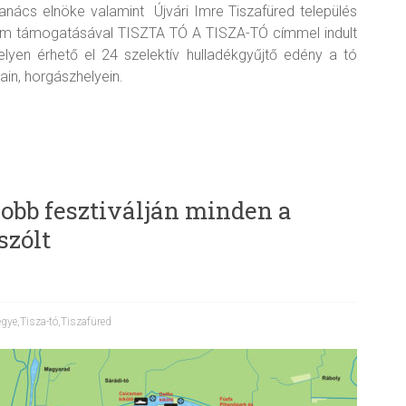
Tanács elnöke valamint Újvári Imre Tiszafüred település
ium támogatásával TISZTA TÓ A TISZA-TÓ címmel indult
lyen érhető el 24 szelektív hulladékgyűjtő edény a tó
ain, horgászhelyein.
obb fesztiválján minden a
szólt
egye
,
Tisza-tó
,
Tiszafüred