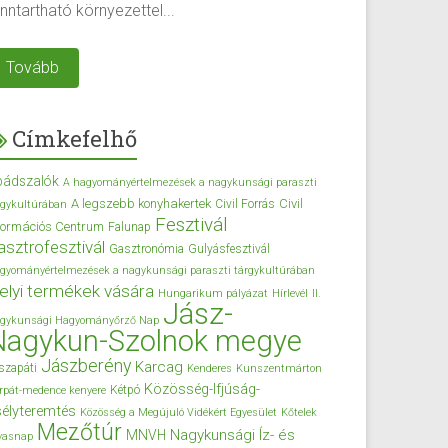
nntartható környezettel...
Tovább
Címkefelhő
bádszalók
A hagyományértelmezések a nagykunsági paraszti
A legszebb konyhakertek
Civil
Civil Forrás
rgykultúrában
Fesztivál
formációs Centrum
Falunap
asztrofesztivál
Gasztronómia
Gulyásfesztivál
gyományértelmezések a nagykunsági paraszti tárgykultúrában
elyi termékek vására
Hungarikum pályázat
Hírlevél
II.
Jász-
gykunsági Hagyományőrző Nap
Nagykun-Szolnok megye
Jászberény
Karcag
szapáti
Kenderes
Kunszentmárton
Közösség-Ifjúság-
Kétpó
rpát-medence kenyere
élyteremtés
Közösség a Megújuló Vidékért Egyesület
Kőtelek
Mezőtúr
Nagykunsági Íz- és
MNVH
vasnap