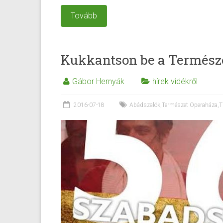
Tovább
Kukkantson be a Termész
Gábor Hernyák
hírek vidékről
2016-07-18
Abádszalók
,
Természet Operaháza
,
T