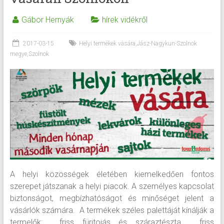
Gábor Hernyák
hírek vidékről
2017-03-15
Helyi termékek vására
,
Jász-Nagykun-Szolnok
megye
,
Szolnok
A helyi közösségek életében kiemelkedően fontos
szerepet játszanak a helyi piacok. A személyes kapcsolat
biztonságot, megbízhatóságot és minőséget jelent a
vásárlók számára. A termékek széles palettáját kínálják a
termelők: friss fürjtojás és száraztészta, friss