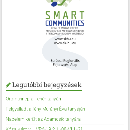
Legutóbbi bejegyzések
Örömünnep a Fehér tanyán
Felgyulladt a fény Murányi Éva tanyáján
Napelem került az Adamcsik tanyára
Kósa Károly – VP6-19.2.1.-88-VIII.-21