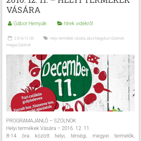
VÁSÁRA
Gábor Hernyák
hírek vidékről
2016-12-05
Helyi termékek vására
,
Jász-Nagykun-Szolnok
megye
,
Szolnok
PROGRAMAJÁNLÓ – SZOLNOK
Helyi termékek Vására – 2016. 12. 11.
8-14 óra között helyi, térségi, megyei termelők,