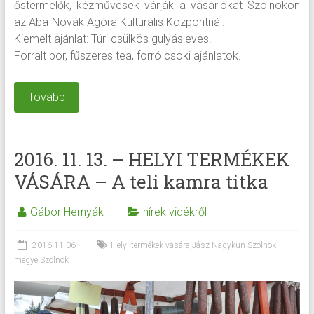
őstermelők, kézművesek várják a vásárlókat Szolnokon
az Aba-Novák Agóra Kulturális Központnál.
Kiemelt ajánlat: Túri csülkös gulyásleves.
Forralt bor, fűszeres tea, forró csoki ajánlatok.
Tovább
2016. 11. 13. – HELYI TERMÉKEK
VÁSÁRA – A teli kamra titka
Gábor Hernyák
hírek vidékről
2016-11-06
Helyi termékek vására
,
Jász-Nagykun-Szolnok
megye
,
Szolnok