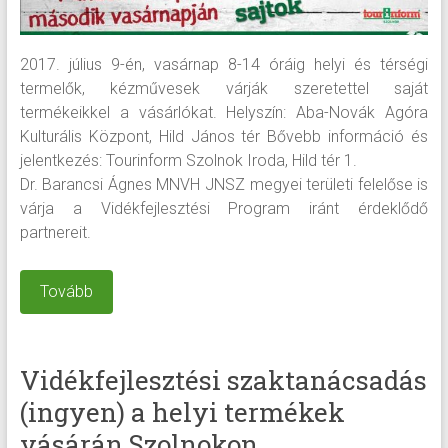
2017. július 9-én, vasárnap 8-14 óráig helyi és térségi
termelők, kézművesek várják szeretettel saját
termékeikkel a vásárlókat. Helyszín: Aba-Novák Agóra
Kulturális Központ, Hild János tér Bővebb információ és
jelentkezés: Tourinform Szolnok Iroda, Hild tér 1.
Dr. Barancsi Ágnes MNVH JNSZ megyei területi felelőse is
várja a Vidékfejlesztési Program iránt érdeklődő
partnereit.
Tovább
Vidékfejlesztési szaktanácsadás
(ingyen) a helyi termékek
vásárán Szolnokon