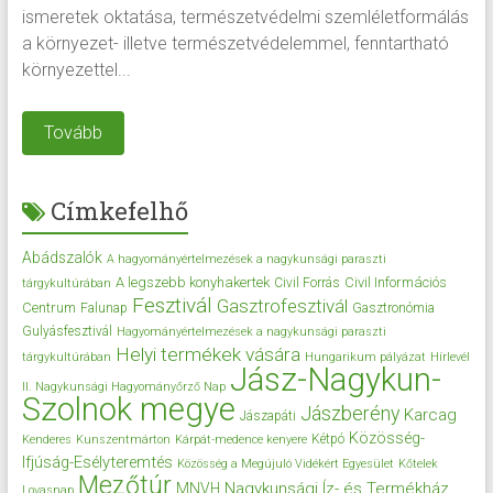
ismeretek oktatása, természetvédelmi szemléletformálás
a környezet- illetve természetvédelemmel, fenntartható
környezettel...
Tovább
Címkefelhő
Abádszalók
A hagyományértelmezések a nagykunsági paraszti
A legszebb konyhakertek
Civil Információs
Civil Forrás
tárgykultúrában
Fesztivál
Gasztrofesztivál
Centrum
Falunap
Gasztronómia
Gulyásfesztivál
Hagyományértelmezések a nagykunsági paraszti
Helyi termékek vására
tárgykultúrában
Hungarikum pályázat
Hírlevél
Jász-Nagykun-
II. Nagykunsági Hagyományőrző Nap
Szolnok megye
Jászberény
Karcag
Jászapáti
Közösség-
Kétpó
Kenderes
Kunszentmárton
Kárpát-medence kenyere
Ifjúság-Esélyteremtés
Közösség a Megújuló Vidékért Egyesület
Kőtelek
Mezőtúr
Nagykunsági Íz- és Termékház
MNVH
Lovasnap