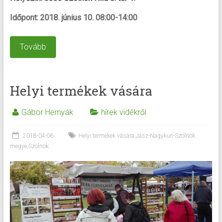
Időpont: 2018. június 10. 08:00-14:00
Tovább
Helyi termékek vására
Gábor Hernyák
hírek vidékről
2018-04-06
Helyi termékek vására
,
Jász-Nagykun-Szolnok
megye
,
Szolnok