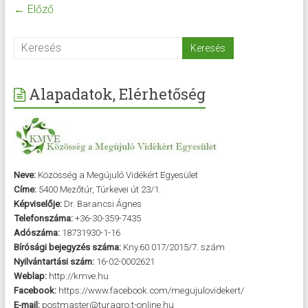
← Előző
Alapadatok, Elérhetőség
Neve:
Közösség a Megújuló Vidékért Egyesület
Címe:
5400 Mezőtúr, Túrkevei út 23/1.
Képviselője:
Dr. Barancsi Ágnes
Telefonszáma:
+36-30-359-7435
Adószáma:
18731930-1-16
Bírósági bejegyzés száma:
Kny.60.017/2015/7. szám
Nyilvántartási szám:
16-02-0002621
Weblap:
http://kmve.hu
Facebook:
https://www.facebook.com/megujulovidekert/
E-mail:
postmaster@turagro.t-online.hu