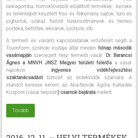
laskagomba, homoktövisből előállított termékek, kecske
és tehéntejből készített friss és félkemény sajtok, túró és
joghurtok, száraz füstölt húskészítmények és hentes
portéka, befőttek, lekvárok, szörpök, stb.
A termelő és vásárló kapcsolatának erősítését segíti a
Tourinform szolnoki irodája által minden
hónap második
vasárnapján
szervezett helyi termelői vásár.
Dr. Barancsi
Ágnes a MNVH JNSZ Megyei területi felelős
a vásár
napokon
ingyenes vidékfejlesztési
szaktanácsadást
biztosít az érdeklődők számára. A
standot keresse kérem az Aba-Novák Agóra Kulturális
Központ (vásár helyszín
) csarnok bejárata
mellett.
Tovább
2016. 12. 11. – HELYI TERMÉKEK