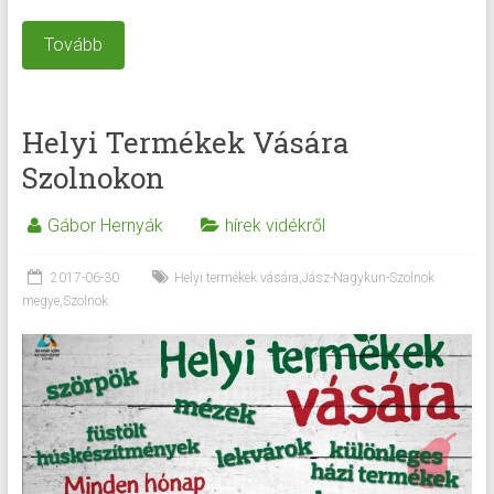
Tovább
Helyi Termékek Vására
Szolnokon
Gábor Hernyák
hírek vidékről
2017-06-30
Helyi termékek vására
,
Jász-Nagykun-Szolnok
megye
,
Szolnok