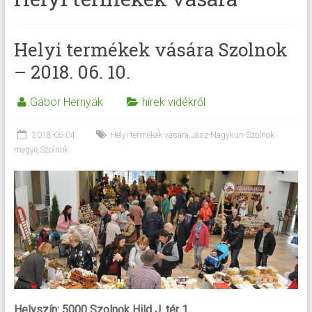
Helyi termékek vására Szolnok
– 2018. 06. 10.
Gábor Hernyák
hírek vidékről
2018-05-04
Helyi termékek vására
,
Jász-Nagykun-Szolnok
megye
,
Szolnok
Helyszín: 5000 Szolnok Hild J. tér 1.