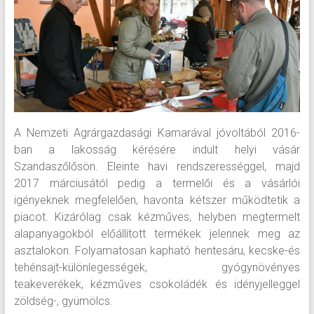
A Nemzeti Agrárgazdasági Kamarával jóvoltából 2016-
ban a lakosság kérésére indult helyi vásár
Szandaszőlősön. Eleinte havi rendszerességgel, majd
2017 márciusától pedig a termelői és a vásárlói
igényeknek megfelelően, havonta kétszer működtetik a
piacot. Kizárólag csak kézműves, helyben megtermelt
alapanyagokból előállított termékek jelennek meg az
asztalokon. Folyamatosan kapható hentesáru, kecske-és
tehénsajt-különlegességek, gyógynövényes
teakeverékek, kézműves csokoládék és idényjelleggel
zöldség-, gyümölcs.