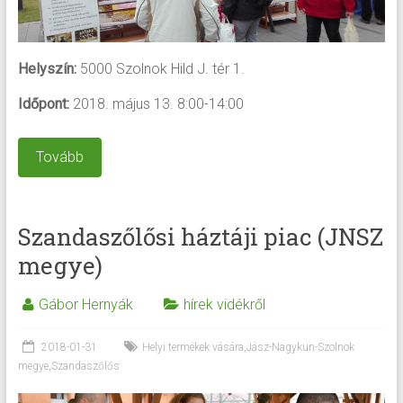
Helyszín:
5000 Szolnok Hild J. tér 1.
Időpont:
2018. május 13. 8:00-14:00
Tovább
Szandaszőlősi háztáji piac (JNSZ
megye)
Gábor Hernyák
hírek vidékről
2018-01-31
Helyi termékek vására
,
Jász-Nagykun-Szolnok
megye
,
Szandaszőlős