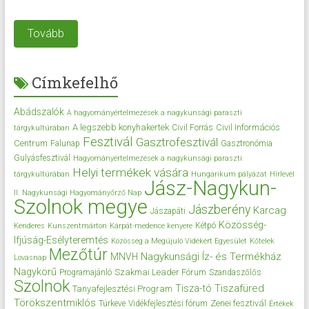
Tovább
Címkefelhő
Abádszalók
A hagyományértelmezések a nagykunsági paraszti
A legszebb konyhakertek
Civil Információs
Civil Forrás
tárgykultúrában
Fesztivál
Gasztrofesztivál
Centrum
Falunap
Gasztronómia
Gulyásfesztivál
Hagyományértelmezések a nagykunsági paraszti
Helyi termékek vására
tárgykultúrában
Hungarikum pályázat
Hírlevél
Jász-Nagykun-
II. Nagykunsági Hagyományőrző Nap
Szolnok megye
Jászberény
Karcag
Jászapáti
Közösség-
Kétpó
Kenderes
Kunszentmárton
Kárpát-medence kenyere
Ifjúság-Esélyteremtés
Közösség a Megújuló Vidékért Egyesület
Kőtelek
Mezőtúr
Nagykunsági Íz- és Termékház
MNVH
Lovasnap
Nagykörű
Szakmai Leader Fórum
Programajánló
Szandaszőlős
Szolnok
Tisza-tó
Tiszafüred
Tanyafejlesztési Program
Törökszentmiklós
Zenei fesztivál
Túrkeve
Vidékfejlesztési fórum
Értékek