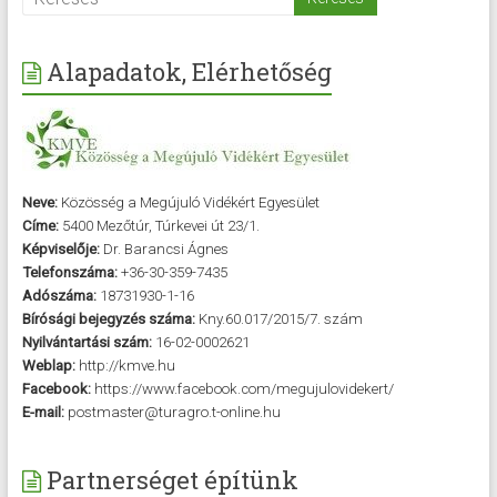
Alapadatok, Elérhetőség
Neve:
Közösség a Megújuló Vidékért Egyesület
Címe:
5400 Mezőtúr, Túrkevei út 23/1.
Képviselője:
Dr. Barancsi Ágnes
Telefonszáma:
+36-30-359-7435
Adószáma:
18731930-1-16
Bírósági bejegyzés száma:
Kny.60.017/2015/7. szám
Nyilvántartási szám:
16-02-0002621
Weblap:
http://kmve.hu
Facebook:
https://www.facebook.com/megujulovidekert/
E-mail:
postmaster@turagro.t-online.hu
Partnerséget építünk