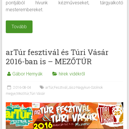
pontjából hívunk kézműveseket, tárgyalkotó
mesterembereket.
Tovább
arTúr fesztivál és Túri Vásár
2016-ban is – MEZŐTÚR
Gábor Hernyák
hírek vidékről
2016-08-04
arTúr
,
Fesztivál
,
Jász-Nagykun-Szolnok
megye
,
Mezőtúr
,
Túri Vásár