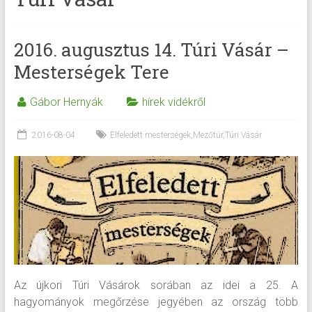
2016. augusztus 14. Túri Vásár –
Mesterségek Tere
Gábor Hernyák
hírek vidékről
2016-08-04
Elfeledett mesterségek
,
Mezőtúr
,
Túri Vásár
Az újkori Túri Vásárok sorában az idei a 25. A
hagyományok megőrzése jegyében az ország több