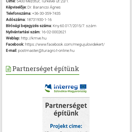
Címe:
5400 Mezőtúr, Túrkevei út 23/1.
Képviselője:
Dr. Barancsi Ágnes
Telefonszáma:
+36-30-359-7435
Adószáma:
18731930-1-16
Bírósági bejegyzés száma:
Kny.60.017/2015/7. szám
Nyilvántartási szám:
16-02-0002621
Weblap:
http://kmve.hu
Facebook:
https://www.facebook.com/megujulovidekert/
E-mail:
postmaster@turagro.t-online.hu
Partnerséget építünk