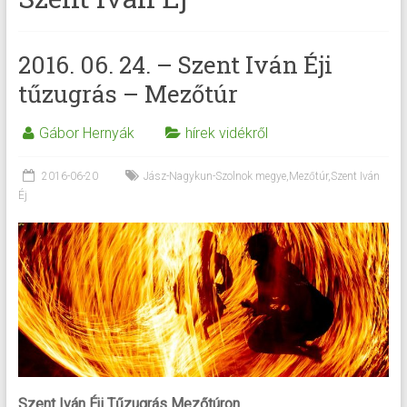
2016. 06. 24. – Szent Iván Éji
tűzugrás – Mezőtúr
Gábor Hernyák
hírek vidékről
2016-06-20
Jász-Nagykun-Szolnok megye
,
Mezőtúr
,
Szent Iván
Éj
Szent Iván Éji Tűzugrás Mezőtúron