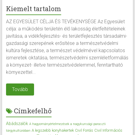
Kiemelt tartalom
AZ EGYESÜLET CÉLJA ÉS TEVÉKENYSÉGE Az Egyesület
célja: a működési területén élő lakosság életfeltételeinek
javítása, a vidékfejlesztés- és területfejlesztés társadalmi-
gazdasági szerepének erősítése a természetvédelmi
kultúra fejlesztése, a természet védelmével kapcsolatos
ismeretek oktatása, természetvédelmi szemléletformálás
a környezet- illetve természetvédelemmel, fenntartható
környezettel...
Tovább
Címkefelhő
Abádszalók
A hagyományértelmezések a nagykunsági paraszti
A legszebb konyhakertek
Civil Információs
Civil Forrás
tárgykultúrában