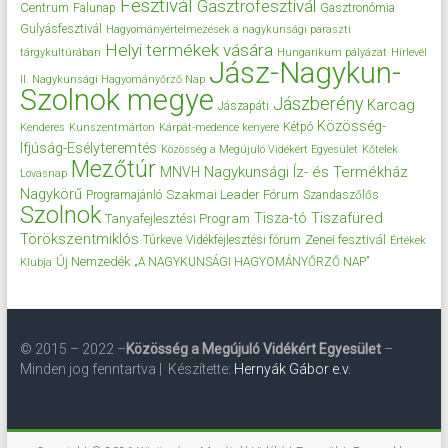
Fesztivál
Gasztrofesztivál
Centrum
Falunap
Gasztronómia
Gulyásfesztivál
Hagyományértelmezések a nagykunsági paraszti
Helyi termékek vására
tárgykultúrában
Hungarikum pályázat
Hírlevél
Jász-Nagykun-
II. Nagykunsági Hagyományőrző Nap
Szolnok megye
Jászberény
Karcag
Jászapáti
Közösség-
Kétpó
Kenderes
Kunszentmárton
Kárpát-medence kenyere
Ifjúság-Esélyteremtés
Közösség a Megújuló Vidékért Egyesület
Kőtelek
Mezőtúr
Nagykunsági Íz- és Termékház
MNVH
Lovasnap
Nagykörű
Szakmai Leader Fórum
Programajánló
Szandaszőlős
Szolnok
Tisza-tó
Tiszafüred
Tanyafejlesztési Program
Törökszentmiklós
Zenei fesztivál
Túrkeve
Vidékfejlesztési fórum
Értékek
Új Nemzedék
„A NAGYKUNSÁGI HAGYOMÁNYŐRZŐ NAP”
Klubja
© 2015 – 2022 –
Közösség a Megújuló Vidékért Egyesület
–
Minden jog fenntartva | Készítette:
Hernyák Gábor e.v.