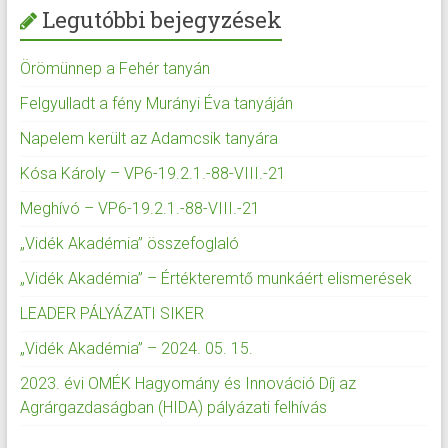
Legutóbbi bejegyzések
Örömünnep a Fehér tanyán
Felgyulladt a fény Murányi Éva tanyáján
Napelem került az Adamcsik tanyára
Kósa Károly – VP6-19.2.1.-88-VIII.-21
Meghívó – VP6-19.2.1.-88-VIII.-21
„Vidék Akadémia” összefoglaló
„Vidék Akadémia” – Értékteremtő munkáért elismerések
LEADER PÁLYÁZATI SIKER
„Vidék Akadémia” – 2024. 05. 15.
2023. évi OMÉK Hagyomány és Innováció Díj az
Agrárgazdaságban (HIDA) pályázati felhívás