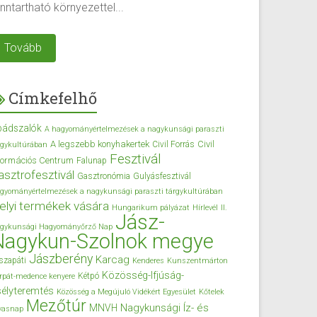
nntartható környezettel...
Tovább
Címkefelhő
bádszalók
A hagyományértelmezések a nagykunsági paraszti
A legszebb konyhakertek
Civil
Civil Forrás
rgykultúrában
Fesztivál
formációs Centrum
Falunap
asztrofesztivál
Gasztronómia
Gulyásfesztivál
gyományértelmezések a nagykunsági paraszti tárgykultúrában
elyi termékek vására
Hungarikum pályázat
Hírlevél
II.
Jász-
gykunsági Hagyományőrző Nap
Nagykun-Szolnok megye
Jászberény
Karcag
szapáti
Kenderes
Kunszentmárton
Közösség-Ifjúság-
Kétpó
rpát-medence kenyere
élyteremtés
Közösség a Megújuló Vidékért Egyesület
Kőtelek
Mezőtúr
Nagykunsági Íz- és
MNVH
vasnap