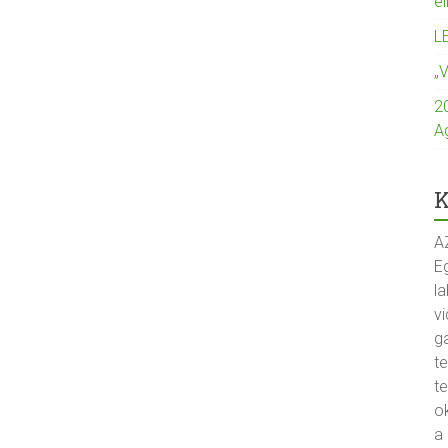
e
L
„
2
A
K
A
Eg
la
vi
g
t
t
o
a