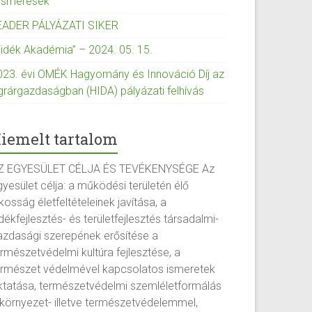
lismerések
EADER PÁLYÁZATI SIKER
Vidék Akadémia” – 2024. 05. 15.
023. évi OMÉK Hagyomány és Innováció Díj az
grárgazdaságban (HIDA) pályázati felhívás
iemelt tartalom
Z EGYESÜLET CÉLJA ÉS TEVÉKENYSÉGE Az
yesület célja: a működési területén élő
kosság életfeltételeinek javítása, a
dékfejlesztés- és területfejlesztés társadalmi-
azdasági szerepének erősítése a
ermészetvédelmi kultúra fejlesztése, a
ermészet védelmével kapcsolatos ismeretek
ktatása, természetvédelmi szemléletformálás
 környezet- illetve természetvédelemmel,