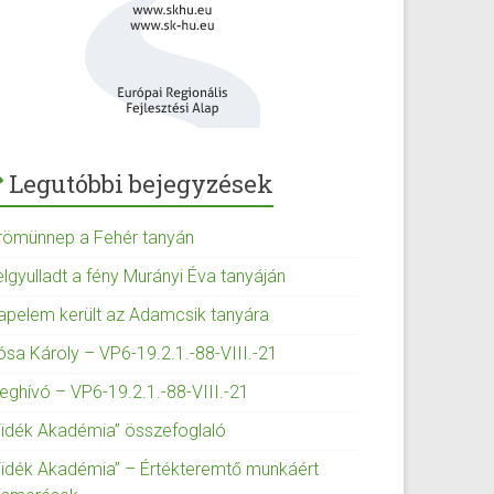
Legutóbbi bejegyzések
römünnep a Fehér tanyán
elgyulladt a fény Murányi Éva tanyáján
apelem került az Adamcsik tanyára
ósa Károly – VP6-19.2.1.-88-VIII.-21
eghívó – VP6-19.2.1.-88-VIII.-21
Vidék Akadémia” összefoglaló
Vidék Akadémia” – Értékteremtő munkáért