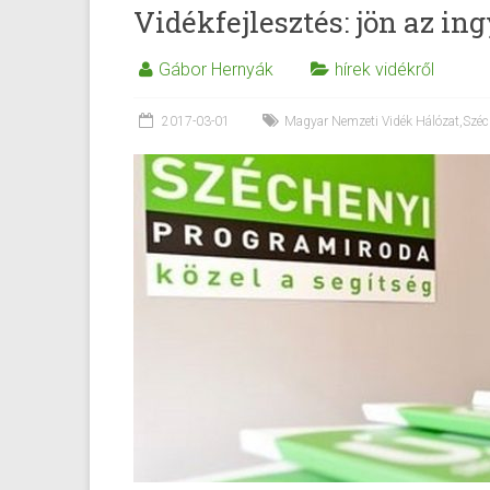
Vidékfejlesztés: jön az i
Gábor Hernyák
hírek vidékről
2017-03-01
Magyar Nemzeti Vidék Hálózat
,
Széc