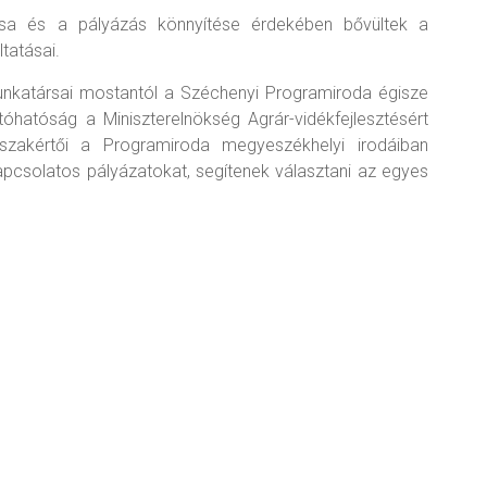
vása és a pályázás könnyítése érdekében bővültek a
tatásai.
nkatársai mostantól a Széchenyi Programiroda égisze
ítóhatóság a Miniszterelnökség Agrár-vidékfejlesztésért
szakértői a Programiroda megyeszékhelyi irodáiban
apcsolatos pályázatokat, segítenek választani az egyes