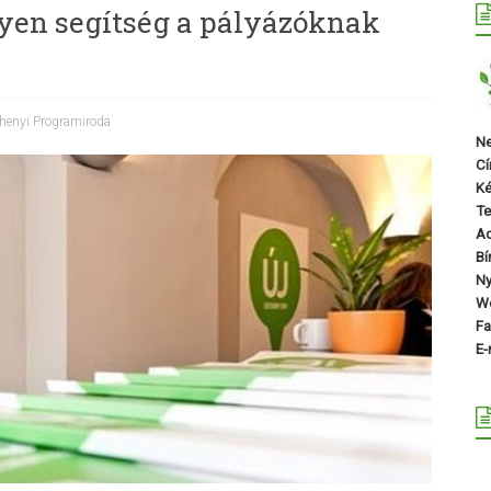
ngyen segítség a pályázóknak
henyi Programiroda
Ne
Cí
Ké
Te
A
Bí
Ny
We
Fa
E-