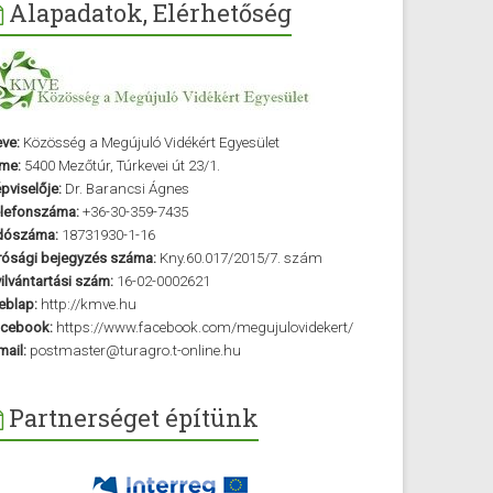
Alapadatok, Elérhetőség
ve:
Közösség a Megújuló Vidékért Egyesület
me:
5400 Mezőtúr, Túrkevei út 23/1.
pviselője:
Dr. Barancsi Ágnes
lefonszáma:
+36-30-359-7435
dószáma:
18731930-1-16
rósági bejegyzés száma:
Kny.60.017/2015/7. szám
ilvántartási szám:
16-02-0002621
blap:
http://kmve.hu
cebook:
https://www.facebook.com/megujulovidekert/
mail:
postmaster@turagro.t-online.hu
Partnerséget építünk