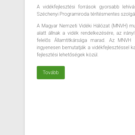
A vidékfejlesztési források gyorsabb lehí
Széchenyi Programiroda térítésmentes szolgál
A Magyar Nemzeti Vidéki Hálózat (MNVH) mu
alatt állnak a vidék rendelkezésére, az irány
felelős Államtitkársága marad. Az MNVH 
ingyenesen bemutatják a vidékfejlesztéssel k
fejlesztési lehetőségek közül.
Tovább