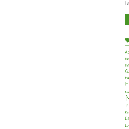
fe
A
tá
In
G
Ha
H
Na
Já
Ká
Es
Lo