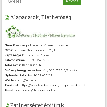
Alapadatok, Elérhetőség
Neve:
Közösség a Megújuló Vidékért Egyesület
Címe:
5400 Mezőtúr, Túrkevei út 23/1.
Képviselője:
Dr. Barancsi Ágnes
Telefonszáma:
+36-30-359-7435
Adószáma:
18731930-1-16
Bírósági bejegyzés száma:
Kny.60.017/2015/7. szám
Nyilvántartási szám:
16-02-0002621
Weblap:
http://kmve.hu
Facebook:
https://www.facebook.com/megujulovidekert/
E-mail:
postmaster@turagro.t-online.hu
Partnerséget építünk