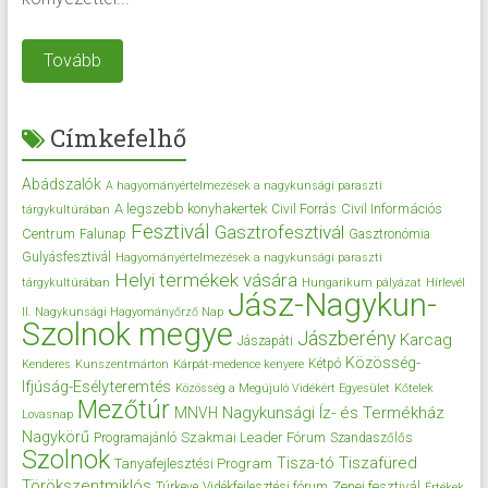
Tovább
Címkefelhő
Abádszalók
A hagyományértelmezések a nagykunsági paraszti
A legszebb konyhakertek
Civil Információs
Civil Forrás
tárgykultúrában
Fesztivál
Gasztrofesztivál
Centrum
Falunap
Gasztronómia
Gulyásfesztivál
Hagyományértelmezések a nagykunsági paraszti
Helyi termékek vására
tárgykultúrában
Hungarikum pályázat
Hírlevél
Jász-Nagykun-
II. Nagykunsági Hagyományőrző Nap
Szolnok megye
Jászberény
Karcag
Jászapáti
Közösség-
Kétpó
Kenderes
Kunszentmárton
Kárpát-medence kenyere
Ifjúság-Esélyteremtés
Közösség a Megújuló Vidékért Egyesület
Kőtelek
Mezőtúr
Nagykunsági Íz- és Termékház
MNVH
Lovasnap
Nagykörű
Szakmai Leader Fórum
Programajánló
Szandaszőlős
Szolnok
Tisza-tó
Tiszafüred
Tanyafejlesztési Program
Törökszentmiklós
Zenei fesztivál
Túrkeve
Vidékfejlesztési fórum
Értékek