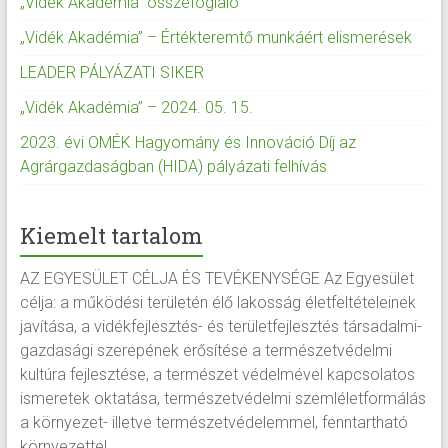
„Vidék Akadémia” összefoglaló
„Vidék Akadémia” – Értékteremtő munkáért elismerések
LEADER PÁLYÁZATI SIKER
„Vidék Akadémia” – 2024. 05. 15.
2023. évi OMÉK Hagyomány és Innováció Díj az
Agrárgazdaságban (HIDA) pályázati felhívás
Kiemelt tartalom
AZ EGYESÜLET CÉLJA ÉS TEVÉKENYSÉGE Az Egyesület
célja: a működési területén élő lakosság életfeltételeinek
javítása, a vidékfejlesztés- és területfejlesztés társadalmi-
gazdasági szerepének erősítése a természetvédelmi
kultúra fejlesztése, a természet védelmével kapcsolatos
ismeretek oktatása, természetvédelmi szemléletformálás
a környezet- illetve természetvédelemmel, fenntartható
környezettel...