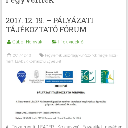
2017. 12. 19. – PÁLYÁZATI
TÁJÉKOZTATÓ FÓRUM
Gábor Hernyák
hírek vidékről
2017-12-13
Fegyvernek
,
Jász-Nagykun-Szolnok megye
,
Tisza-
menti LEADER Közhasznú Egyesület
A Tisza-menti LEADER Közhasznú Egyesület nevében