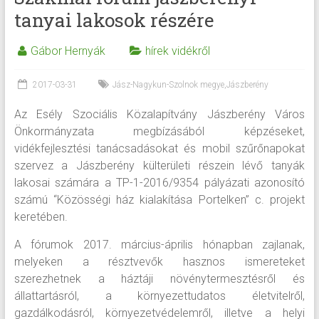
tanyai lakosok részére
Gábor Hernyák
hírek vidékről
2017-03-31
Jász-Nagykun-Szolnok megye
,
Jászberény
Az Esély Szociális Közalapítvány Jászberény Város
Önkormányzata megbízásából képzéseket,
vidékfejlesztési tanácsadásokat és mobil szűrőnapokat
szervez a Jászberény külterületi részein lévő tanyák
lakosai számára a TP-1-2016/9354 pályázati azonosító
számú “Közösségi ház kialakítása Portelken” c. projekt
keretében.
A fórumok 2017. március-április hónapban zajlanak,
melyeken a résztvevők hasznos ismereteket
szerezhetnek a háztáji növénytermesztésről és
állattartásról, a környezettudatos életvitelről,
gazdálkodásról, környezetvédelemről, illetve a helyi