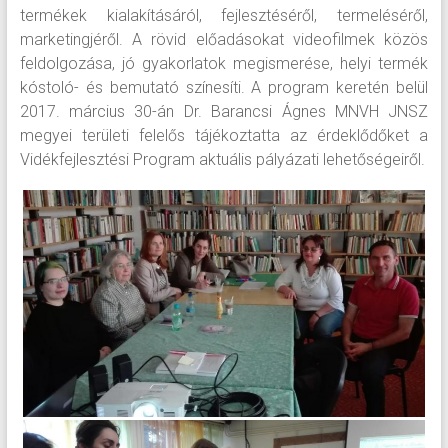
termékek kialakításáról, fejlesztéséről, termeléséről,
marketingjéről. A rövid előadásokat videofilmek közös
feldolgozása, jó gyakorlatok megismerése, helyi termék
kóstoló- és bemutató színesíti. A program keretén belül
2017. március 30-án Dr. Barancsi Ágnes MNVH JNSZ
megyei területi felelős tájékoztatta az érdeklődőket a
Vidékfejlesztési Program aktuális pályázati lehetőségeiről.