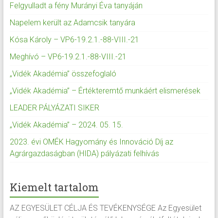
Felgyulladt a fény Murányi Éva tanyáján
Napelem került az Adamcsik tanyára
Kósa Károly – VP6-19.2.1.-88-VIII.-21
Meghívó – VP6-19.2.1.-88-VIII.-21
„Vidék Akadémia” összefoglaló
„Vidék Akadémia” – Értékteremtő munkáért elismerések
LEADER PÁLYÁZATI SIKER
„Vidék Akadémia” – 2024. 05. 15.
2023. évi OMÉK Hagyomány és Innováció Díj az
Agrárgazdaságban (HIDA) pályázati felhívás
Kiemelt tartalom
AZ EGYESÜLET CÉLJA ÉS TEVÉKENYSÉGE Az Egyesület