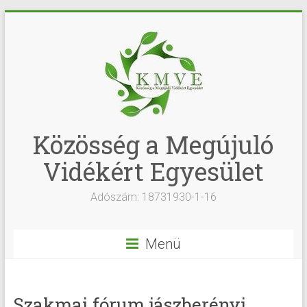
Közösség a Megújuló
Vidékért Egyesület
Adószám: 18731930-1-16
Menü
Szakmai fórum jászberényi