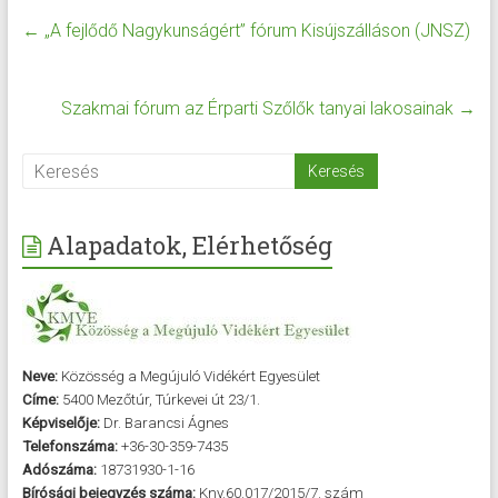
←
„A fejlődő Nagykunságért” fórum Kisújszálláson (JNSZ)
Szakmai fórum az Érparti Szőlők tanyai lakosainak
→
Alapadatok, Elérhetőség
Neve:
Közösség a Megújuló Vidékért Egyesület
Címe:
5400 Mezőtúr, Túrkevei út 23/1.
Képviselője:
Dr. Barancsi Ágnes
Telefonszáma:
+36-30-359-7435
Adószáma:
18731930-1-16
Bírósági bejegyzés száma:
Kny.60.017/2015/7. szám