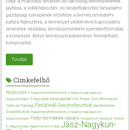
célja: a működési területén élő lakosság életfeltételeinek
javítása, a vidékfejlesztés- és területfejlesztés társadalmi-
gazdasági szerepének erősítése a természetvédelmi
kultúra fejlesztése, a természet védelmével kapcsolatos
ismeretek oktatása, természetvédelmi szemléletformálás
a környezet- illetve természetvédelemmel, fenntartható
környezettel...
Tovább
Címkefelhő
Abádszalók
A hagyományértelmezések a nagykunsági paraszti
A legszebb konyhakertek
Civil Információs
Civil Forrás
tárgykultúrában
Fesztivál
Gasztrofesztivál
Centrum
Falunap
Gasztronómia
Gulyásfesztivál
Hagyományértelmezések a nagykunsági paraszti
Helyi termékek vására
tárgykultúrában
Hungarikum pályázat
Hírlevél
Jász-Nagykun-
II. Nagykunsági Hagyományőrző Nap