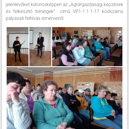
jelenlévőket különösképpen az „Agrárgazdasági képzések
és felkészítő tréningek” című VP1-1.1.1-17 kódszámú
pályázati felhívás ismérveiről.