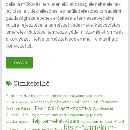
célja: a működési területén élő lakosság életfeltételeinek
javítása, a vidékfejlesztés- és területfejlesztés társadalmi-
gazdasági szerepének erősítése a természetvédelmi
kultúra fejlesztése, a természet védelmével kapcsolatos
ismeretek oktatása, természetvédelmi szemléletformálás
a környezet- illetve természetvédelemmel, fenntartható
környezettel...
Tovább
Címkefelhő
Abádszalók
A hagyományértelmezések a nagykunsági paraszti
A legszebb konyhakertek
Civil Információs
Civil Forrás
tárgykultúrában
Fesztivál
Gasztrofesztivál
Centrum
Falunap
Gasztronómia
Gulyásfesztivál
Hagyományértelmezések a nagykunsági paraszti
Helyi termékek vására
tárgykultúrában
Hungarikum pályázat
Hírlevél
Jász-Nagykun-
II. Nagykunsági Hagyományőrző Nap