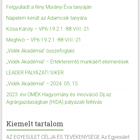
Felgyulladt a fény Murányi Éva tanyáján
Napelem került az Adamcsik tanyára
Kósa Károly – VP6-19.2.1.-88-VIII.-21
Meghívó – VP6-19.2.1.-88-VIII.-21
„Vidék Akadémia” összefoglaló
„Vidék Akadémia” – Értékteremtő munkáért elismerések
LEADER PÁLYÁZATI SIKER
„Vidék Akadémia” – 2024. 05. 15.
2023. évi OMÉK Hagyomány és Innováció Díj az
Agrárgazdaságban (HIDA) pályázati felhívás
Kiemelt tartalom
AZ EGYESÜLET CÉLJA ÉS TEVÉKENYSÉGE Az Egyesület