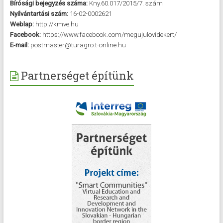
Bírósági bejegyzés száma:
Kny.60.017/2015/7. szám
Nyilvántartási szám:
16-02-0002621
Weblap:
http://kmve.hu
Facebook:
https://www.facebook.com/megujulovidekert/
E-mail:
postmaster@turagro.t-online.hu
Partnerséget építünk