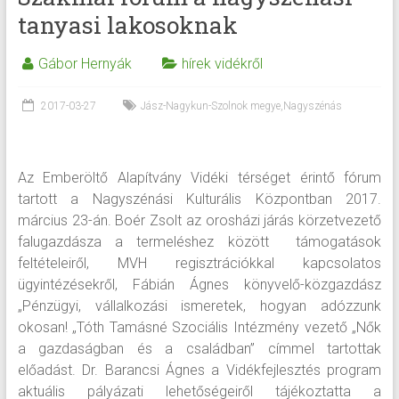
tanyasi lakosoknak
Gábor Hernyák
hírek vidékről
2017-03-27
Jász-Nagykun-Szolnok megye
,
Nagyszénás
Az Emberöltő Alapítvány Vidéki térséget érintő fórum
tartott a Nagyszénási Kulturális Központban 2017.
március 23-án. Boér Zsolt az orosházi járás körzetvezető
falugazdásza a termeléshez között támogatások
feltételeiről, MVH regisztrációkkal kapcsolatos
ügyintézésekről, Fábián Ágnes könyvelő-közgazdász
„Pénzügyi, vállalkozási ismeretek, hogyan adózzunk
okosan! „Tóth Tamásné Szociális Intézmény vezető „Nők
a gazdaságban és a családban” címmel tartottak
előadást. Dr. Barancsi Ágnes a Vidékfejlesztés program
aktuális pályázati lehetőségeiről tájékoztatta a