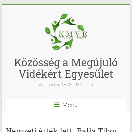
Közösség a Megújuló
Vidékért Egyesület
Adószám: 18731930-1-16
Menü
Nemzeti érték lett „Balla Tibor