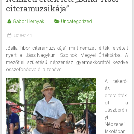
citeramuzsikája”
Gábor Hernyák
Uncategorized
2019-01-11
„Balla Tibor citeramuzsikája”, mint nemzeti érték felvételt
nyert a Jász-Nagykun- Szolnok Megyei Értéktárba. A
mezőtúri születésű népzenész gyermekkorától kezdve
összefonódva él a zenével.
A tekerő-
és
citerajáték
ot a
Jászberén
yi
Népzenei
Iskolában