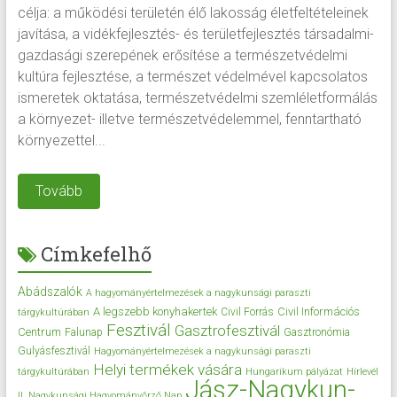
célja: a működési területén élő lakosság életfeltételeinek
javítása, a vidékfejlesztés- és területfejlesztés társadalmi-
gazdasági szerepének erősítése a természetvédelmi
kultúra fejlesztése, a természet védelmével kapcsolatos
ismeretek oktatása, természetvédelmi szemléletformálás
a környezet- illetve természetvédelemmel, fenntartható
környezettel...
Tovább
Címkefelhő
Abádszalók
A hagyományértelmezések a nagykunsági paraszti
A legszebb konyhakertek
Civil Információs
Civil Forrás
tárgykultúrában
Fesztivál
Gasztrofesztivál
Centrum
Falunap
Gasztronómia
Gulyásfesztivál
Hagyományértelmezések a nagykunsági paraszti
Helyi termékek vására
tárgykultúrában
Hungarikum pályázat
Hírlevél
Jász-Nagykun-
II. Nagykunsági Hagyományőrző Nap