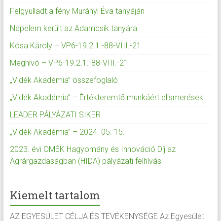
Felgyulladt a fény Murányi Éva tanyáján
Napelem került az Adamcsik tanyára
Kósa Károly – VP6-19.2.1.-88-VIII.-21
Meghívó – VP6-19.2.1.-88-VIII.-21
„Vidék Akadémia” összefoglaló
„Vidék Akadémia” – Értékteremtő munkáért elismerések
LEADER PÁLYÁZATI SIKER
„Vidék Akadémia” – 2024. 05. 15.
2023. évi OMÉK Hagyomány és Innováció Díj az
Agrárgazdaságban (HIDA) pályázati felhívás
Kiemelt tartalom
AZ EGYESÜLET CÉLJA ÉS TEVÉKENYSÉGE Az Egyesület