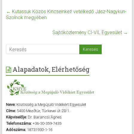
←
Kutassuk Közös Kincseinket! vetélkedő Jász-Nagykun-
Szolnok megyében
Sajtóközlemény CI-VIL Egyesület
→
Alapadatok, Elérhetőség
Neve:
Közösség a Megújuló Vidékért Egyesület
Címe:
5400 Mezőtúr, Túrkevei út 23/1.
Képviselője:
Dr. Barancsi Ágnes
Telefonszáma:
+36-30-359-7435
Adószáma:
18731930-1-16