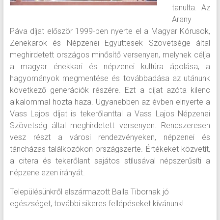
tanulta. Az
Arany
Páva díjat először 1999-ben nyerte el a Magyar Kórusok,
Zenekarok és Népzenei Együttesek Szövetsége által
meghirdetett országos minősítő versenyen, melynek célja
a
magyar énekkari és népzenei kultúra ápolása, a
hagyományok megmentése és továbbadása az utánunk
következő generációk részére. Ezt a díjat azóta kilenc
alkalommal hozta haza. Ugyanebben az évben elnyerte a
Vass Lajos díjat is tekerőlanttal a Vass Lajos Népzenei
Szövetség által meghirdetett versenyen. Rendszeresen
vesz részt a városi rendezvényeken, népzenei és
táncházas találkozókon országszerte. Értékeket közvetít,
a citera és tekerőlant sajátos stílusával népszerűsíti a
népzene ezen irányát.
Településünkről elszármazott Balla Tibornak jó
egészséget, további sikeres fellépéseket kívánunk!