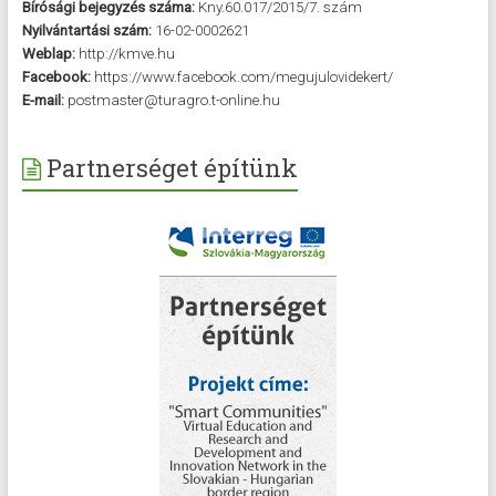
Bírósági bejegyzés száma:
Kny.60.017/2015/7. szám
Nyilvántartási szám:
16-02-0002621
Weblap:
http://kmve.hu
Facebook:
https://www.facebook.com/megujulovidekert/
E-mail:
postmaster@turagro.t-online.hu
Partnerséget építünk