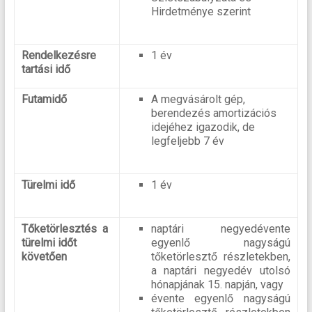
Hirdetménye szerint
Rendelkezésre
1 év
tartási idő
Futamidő
A megvásárolt gép,
berendezés amortizációs
idejéhez igazodik, de
legfeljebb 7 év
Türelmi idő
1 év
Tőketörlesztés a
naptári negyedévente
türelmi időt
egyenlő nagyságú
követően
tőketörlesztő részletekben,
a naptári negyedév utolsó
hónapjának 15. napján, vagy
évente egyenlő nagyságú