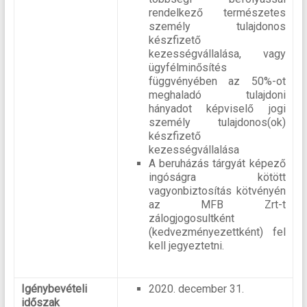
rendelkező természetes
személy tulajdonos
készfizető
kezességvállalása, vagy
ügyfélminősítés
függvényében az 50%-ot
meghaladó tulajdoni
hányadot képviselő jogi
személy tulajdonos(ok)
készfizető
kezességvállalása
A beruházás tárgyát képező
ingóságra kötött
vagyonbiztosítás kötvényén
az MFB Zrt-t
zálogjogosultként
(kedvezményezettként) fel
kell jegyeztetni.
Igénybevételi
2020. december 31.
időszak