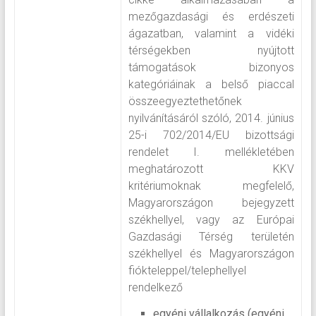
mezőgazdasági és erdészeti
ágazatban, valamint a vidéki
térségekben nyújtott
támogatások bizonyos
kategóriáinak a belső piaccal
összeegyeztethetőnek
nyilvánításáról szóló, 2014. június
25-i 702/2014/EU bizottsági
rendelet I. mellékletében
meghatározott KKV
kritériumoknak megfelelő,
Magyarországon bejegyzett
székhellyel, vagy az Európai
Gazdasági Térség területén
székhellyel és Magyarországon
fiókteleppel/telephellyel
rendelkező
egyéni vállalkozás (egyéni