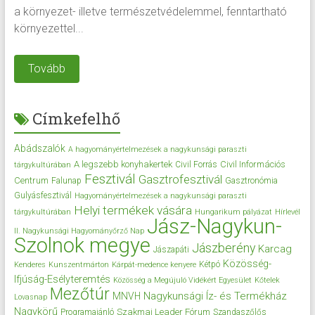
a környezet- illetve természetvédelemmel, fenntartható
környezettel...
Tovább
Címkefelhő
Abádszalók
A hagyományértelmezések a nagykunsági paraszti
A legszebb konyhakertek
Civil Információs
Civil Forrás
tárgykultúrában
Fesztivál
Gasztrofesztivál
Centrum
Falunap
Gasztronómia
Gulyásfesztivál
Hagyományértelmezések a nagykunsági paraszti
Helyi termékek vására
tárgykultúrában
Hungarikum pályázat
Hírlevél
Jász-Nagykun-
II. Nagykunsági Hagyományőrző Nap
Szolnok megye
Jászberény
Karcag
Jászapáti
Közösség-
Kétpó
Kenderes
Kunszentmárton
Kárpát-medence kenyere
Ifjúság-Esélyteremtés
Közösség a Megújuló Vidékért Egyesület
Kőtelek
Mezőtúr
Nagykunsági Íz- és Termékház
MNVH
Lovasnap
Nagykörű
Szakmai Leader Fórum
Programajánló
Szandaszőlős