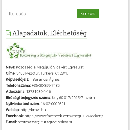
Alapadatok, Elérhetőség
Neve:
Közösség a Megújuló Vidékért Egyesület
Címe:
5400 Mezőtúr, Túrkevei út 23/1.
Képviselője:
Dr. Barancsi Ágnes
Telefonszáma:
+36-30-359-7435
Adószáma:
18731930-1-16
Bírósági bejegyzés száma:
Kny.60.017/2015/7. szám
Nyilvántartási szám:
16-02-0002621
Weblap:
http://kmve.hu
Facebook:
https://www.facebook.com/megujulovidekert/
E-mail:
postmaster@turagro.t-online.hu