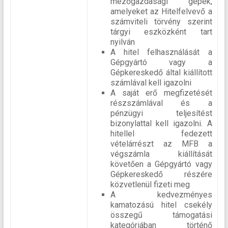
mezőgazdasági gépek,
amelyeket az Hitelfelvevő a
számviteli törvény szerint
tárgyi eszközként tart
nyilván
A hitel felhasználását a
Gépgyártó vagy a
Gépkereskedő által kiállított
számlával kell igazolni
A saját erő megfizetését
részszámlával és a
pénzügyi teljesítést
bizonylattal kell igazolni. A
hitellel fedezett
vételárrészt az MFB a
végszámla kiállítását
követően a Gépgyártó vagy
Gépkereskedő részére
közvetlenül fizeti meg
A kedvezményes
kamatozású hitel csekély
összegű támogatási
kategóriában történő