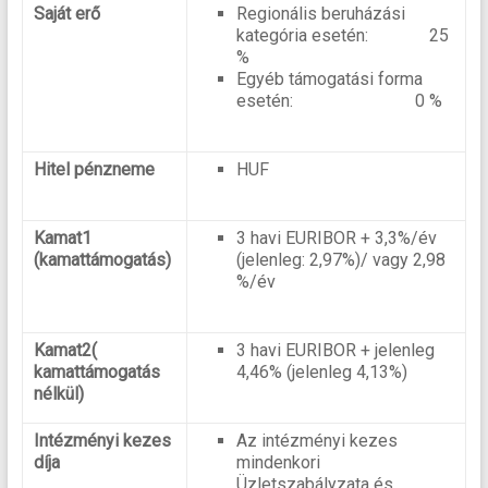
Saját erő
Regionális beruházási
kategória esetén: 25
%
Egyéb támogatási forma
esetén: 0 %
Hitel pénzneme
HUF
Kamat1
3 havi EURIBOR + 3,3%/év
(kamattámogatás)
(jelenleg: 2,97%)/ vagy 2,98
%/év
Kamat2(
3 havi EURIBOR + jelenleg
kamattámogatás
4,46% (jelenleg 4,13%)
nélkül)
Intézményi kezes
Az intézményi kezes
díja
mindenkori
Üzletszabályzata és