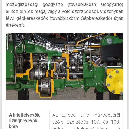
mezőgazdasági gépgyártó (továbbiakban: Gépgyártó)
állított elő, és maga, vagy a vele szerződéses viszonyban
lévő gépkereskedők (továbbiakban: Gépkereskedő) útján
értékesít.
A hitelfelvevők,
Az Európai Unió működéséről
lízingbevevők
szóló Szerződés 107. és 108.
köre
cikke alkalmazásában a