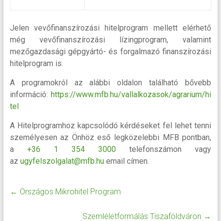
Jelen vevőfinanszírozási hitelprogram mellett elérhető
még vevőfinanszírozási lízingprogram, valamint
mezőgazdasági gépgyártó- és forgalmazó finanszírozási
hitelprogram is.
A programokról az alábbi oldalon található bővebb
információ:
https://www.mfb.hu/vallalkozasok/agrarium/hi
tel
A Hitelprogramhoz kapcsolódó kérdéseket fel lehet tenni
személyesen az Önhöz eső legközelebbi MFB pontban,
a
+36 1 354 3000
telefonszámon vagy
az
ugyfelszolgalat@mfb.hu
email címen.
←
Országos Mikrohitel Program
Szemléletformálás Tiszaföldváron
→