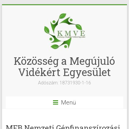
Közösség a Megújuló
Vidékért Egyesület
Adószám: 18731930-1-16
Menü
MFB Nemzeti Gépfinanszírozási