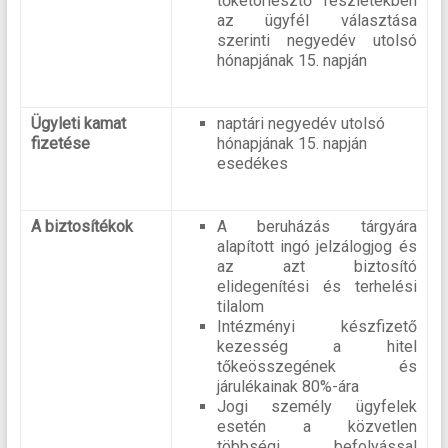
tőketörlesztő részletekben
az ügyfél választása
szerinti negyedév utolsó
hónapjának 15. napján
Ügyleti kamat
naptári negyedév utolsó
fizetése
hónapjának 15. napján
esedékes
A biztosítékok
A beruházás tárgyára
alapított ingó jelzálogjog és
az azt biztosító
elidegenítési és terhelési
tilalom
Intézményi készfizető
kezesség a hitel
tőkeösszegének és
járulékainak 80%-ára
Jogi személy ügyfelek
esetén a közvetlen
többségi befolyással