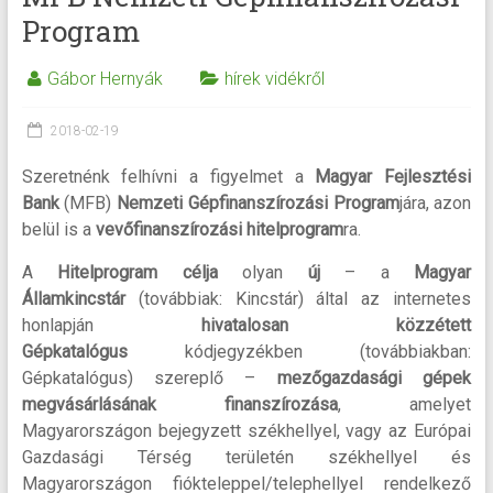
Program
Gábor Hernyák
hírek vidékről
2018-02-19
Szeretnénk felhívni a figyelmet a
Magyar Fejlesztési
Bank
(MFB)
Nemzeti Gépfinanszírozási Program
jára, azon
belül is a
vevőfinanszírozási hitelprogram
ra.
A
Hitelprogram célja
olyan
új
– a
Magyar
Államkincstár
(továbbiak: Kincstár) által az internetes
honlapján
hivatalosan közzétett
Gépkatalógus
kódjegyzékben (továbbiakban:
Gépkatalógus) szereplő –
mezőgazdasági gépek
megvásárlásának finanszírozása
, amelyet
Magyarországon bejegyzett székhellyel, vagy az Európai
Gazdasági Térség területén székhellyel és
Magyarországon fiókteleppel/telephellyel rendelkező