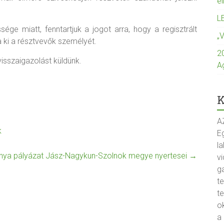
e
L
ge miatt, fenntartjuk a jogot arra, hogy a regisztrált
„
 ki a résztvevők személyét.
2
isszaigazolást küldünk.
A
K
A
k
Eg
la
nya pályázat Jász-Nagykun-Szolnok megye nyertesei
→
vi
g
t
t
o
a