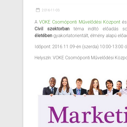
2016-11-03
A
VOKE Csomóponti Művelődési Központ
és
Civil szektorban
téma indító előadás s
életében
gyakorlatorientált, élmény alapú el
Időpont: 2016.11.09-én (szerda) 10:00-13:00 ó
Helyszín: VOKE Csomóponti Művelődési Közpon