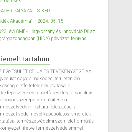
lismerések
EADER PÁLYÁZATI SIKER
Vidék Akadémia” – 2024. 05. 15.
023. évi OMÉK Hagyomány és Innováció Díj az
grárgazdaságban (HIDA) pályázati felhívás
iemelt tartalom
Z EGYESÜLET CÉLJA ÉS TEVÉKENYSÉGE Az
yesület célja: a működési területén élő
kosság életfeltételeinek javítása, a
dékfejlesztés- és területfejlesztés társadalmi-
azdasági szerepének erősítése a
ermészetvédelmi kultúra fejlesztése, a
ermészet védelmével kapcsolatos ismeretek
ktatása, természetvédelmi szemléletformálás
 környezet- illetve természetvédelemmel,