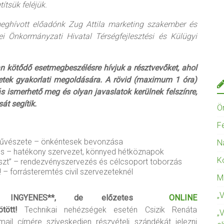
tsük feléjük.
eghívott előadónk Zug Attila marketing szakember és
Önkormányzati Hivatal Térségfejlesztési és Külügyi
kötődő esetmegbeszélésre hívjuk a résztvevőket, ahol
etek gyakorlati megoldására. A rövid (maximum 1 óra)
s ismerhető meg és olyan javaslatok kerülnek felszínre,
át segítik.
Ö
F
művészete – önkéntesek bevonzása
N
és – hatékony szervezet, könnyed hétköznapok
K
uszt” – rendezvényszervezés és célcsoport toborzás
 – forrásteremtés civil szervezeteknél
M
„
el INGYENES**, de előzetes
ONLINE
ötött!
Technikai nehézségek esetén Csizik Renáta
„
ail címére szíveskedjen részvételi szándékát jelezni