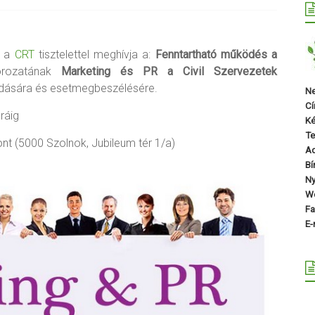
 a
CRT
tisztelettel meghívja a:
Fenntartható működés a
orozatának
Marketing és PR a Civil Szervezetek
őadására és esetmegbeszélésére.
Ne
Cí
ráig
Ké
Te
t (5000 Szolnok, Jubileum tér 1/a)
A
Bí
Ny
We
Fa
E-