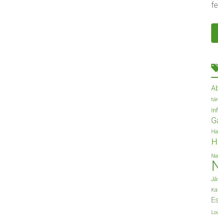
fe
A
tá
In
G
Ha
H
Na
Já
Ká
Es
Lo