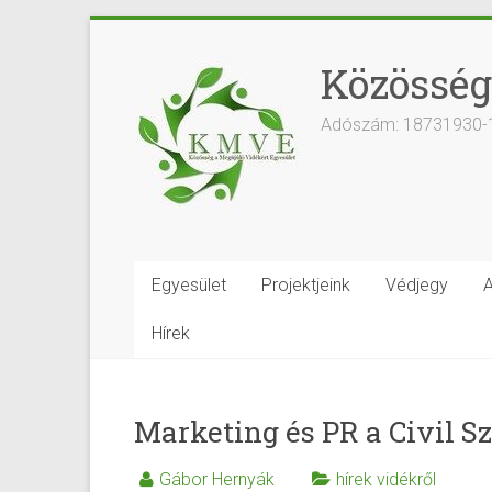
Közösség
Adószám: 18731930-
Egyesület
Projektjeink
Védjegy
A
Hírek
Marketing és PR a Civil S
Gábor Hernyák
hírek vidékről