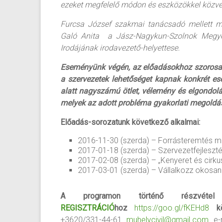
ezeket megfelelő módon és eszközökkel közvetí
Furcsa József szakmai tanácsadó mellett m
Galó Anita a Jász-Nagykun-Szolnok Megyei 
Irodájának irodavezető-helyettese.
Eseményünk végén, az előadásokhoz szorosan 
a szervezetek lehetőséget kapnak konkrét es
alatt nagyszámú ötlet, vélemény és elgondolá
melyek az adott probléma gyakorlati megoldás
Előadás-sorozatunk következő alkalmai:
2016-11-30 (szerda) – Forrásteremtés 
2017-01-18 (szerda) – Szervezetfejleszt
2017-02-08 (szerda) – „Kenyeret és cirk
2017-03-01 (szerda) – Vállalkozz okosan!
A programon történő részvét
REGISZTRÁCIÓ
hoz
https://goo.gl/fKEHd8
k
+3620/331-44-61
muhelycivil@gmail.com
e-m