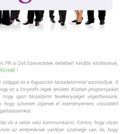
s PR a Civil Szervezetek életében” kérdőív kitöltésével,
/fKEHd8
!
i világgal és a fogyasztói társadalommal azonosítjuk. A
ogy ez a for-profit cégek területe. Közben programjaikat
 hogy igazi társadalmi tevékenységet végezhessünk,
 hogy szívesen jöjjenek el eseményeinkre, visszatérő
gáltatásainkat.
zás és a velük való kommunikáció. Fontos, hogy olyan
 amire az embereknek valóban szüksége van, és, hogy