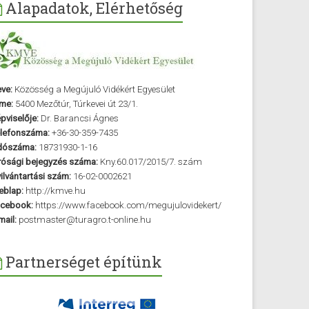
Alapadatok, Elérhetőség
ve:
Közösség a Megújuló Vidékért Egyesület
me:
5400 Mezőtúr, Túrkevei út 23/1.
pviselője:
Dr. Barancsi Ágnes
lefonszáma:
+36-30-359-7435
dószáma:
18731930-1-16
rósági bejegyzés száma:
Kny.60.017/2015/7. szám
ilvántartási szám:
16-02-0002621
blap:
http://kmve.hu
cebook:
https://www.facebook.com/megujulovidekert/
mail:
postmaster@turagro.t-online.hu
Partnerséget építünk