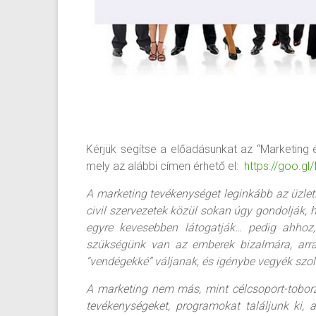
Kérjük segítse a előadásunkat az “Marketing é
mely az alábbi címen érhető el:
https://goo.gl
A marketing tevékenységet leginkább az üzlet
civil szervezetek közül sokan úgy gondolják, h
egyre kevesebben látogatják… pedig ahhoz,
szükségünk van az emberek bizalmára, arra,
“vendégekké” váljanak, és igénybe vegyék szol
A marketing nem más, mint célcsoport-tobor
tevékenységeket, programokat találjunk ki,