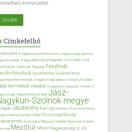
nntartható környezettel...
Tovább
Címkefelhő
bádszalók
A hagyományértelmezések a nagykunsági paraszti
A legszebb konyhakertek
Civil
Civil Forrás
rgykultúrában
Fesztivál
formációs Centrum
Falunap
asztrofesztivál
Gasztronómia
Gulyásfesztivál
gyományértelmezések a nagykunsági paraszti tárgykultúrában
elyi termékek vására
Hungarikum pályázat
Hírlevél
II.
Jász-
gykunsági Hagyományőrző Nap
Nagykun-Szolnok megye
Jászberény
Karcag
szapáti
Kenderes
Kunszentmárton
Közösség-Ifjúság-
Kétpó
rpát-medence kenyere
élyteremtés
Közösség a Megújuló Vidékért Egyesület
Kőtelek
Mezőtúr
Nagykunsági Íz- és
MNVH
vasnap