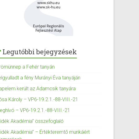
Legutóbbi bejegyzések
römünnep a Fehér tanyán
elgyulladt a fény Murányi Éva tanyáján
apelem került az Adamcsik tanyára
ósa Károly – VP6-19.2.1.-88-VIII.-21
eghívó – VP6-19.2.1.-88-VIII.-21
Vidék Akadémia” összefoglaló
Vidék Akadémia” – Értékteremtő munkáért