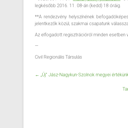
legkésőbb 2016. 11. 08-án (kedd) 18 óráig.
**A rendezvény helyszínének befogadóképessé
jelentkezők közül, szakmai csapatunk válassza
Az elfogadott regisztrációról minden esetben v
—
Civil Regionális Társulás
←
„Új” Jász-Nagykun-Szolnok megyei értékün
Ta