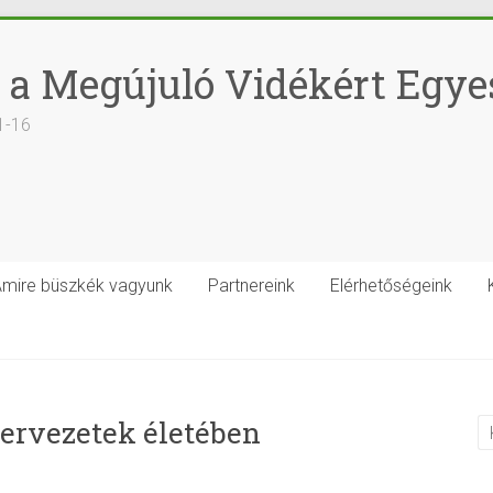
 a Megújuló Vidékért Egye
1-16
mire büszkék vagyunk
Partnereink
Elérhetőségeink
zervezetek életében