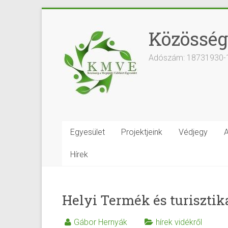
Közösség
Adószám: 18731930-
Egyesület
Projektjeink
Védjegy
A
Hírek
Helyi Termék és turisztik
Gábor Hernyák
hírek vidékről