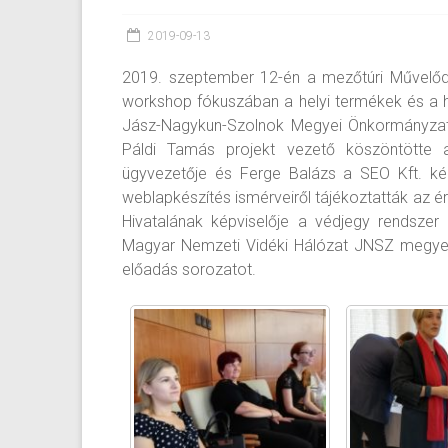
2019-09-13
2019. szeptember 12-én a mezőtúri Művelőd
workshop fókuszában a helyi termékek és a ho
Jász-Nagykun-Szolnok Megyei Önkormányzat á
Páldi Tamás projekt vezető köszöntötte 
ügyvezetője és Ferge Balázs a SEO Kft. kép
weblapkészítés ismérveiről tájékoztatták az 
Hivatalának képviselője a védjegy rendszer 
Magyar Nemzeti Vidéki Hálózat JNSZ megyei te
előadás sorozatot.