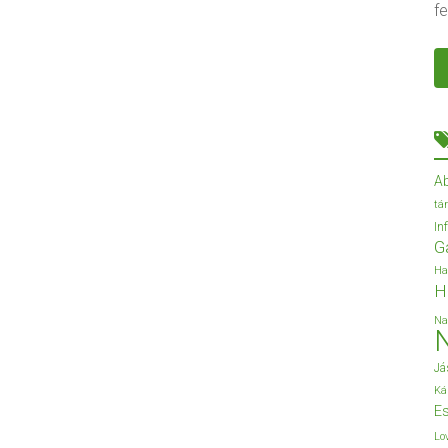
fe
A
tá
In
G
Ha
H
Na
Já
Ká
Es
Lo