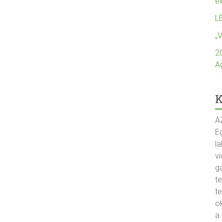
e
L
„
2
A
K
A
Eg
la
vi
g
t
t
o
a