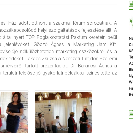
ési Ház adott otthont a szakmai fórum sorozatnak. A
zzákapcsolódó helyi szolgáltatások fejlesztése állt. A
ltal nyert TOP Foglalkoztatási Paktum keretein belül
Ne
a jelenlévőket. Göcző Ágnes a Marketing Jam Kft.
Cí
viselője nélkülözhetetlen marketing eszközökről és a
Ké
Te
érdeklődőket. Takács Zsuzsa a Nemzeti Tulajdon Szellemi
A
ismérveiről tartott prezentációt. Dr. Barancsi Ágnes a
Bí
rületi felelőse jó gyakorlati példákkal színesítette az
Ny
We
Fa
E-