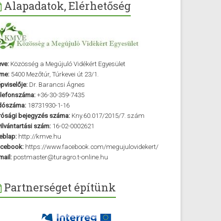
Alapadatok, Elérhetőség
ve:
Közösség a Megújuló Vidékért Egyesület
me:
5400 Mezőtúr, Túrkevei út 23/1.
pviselője:
Dr. Barancsi Ágnes
lefonszáma:
+36-30-359-7435
dószáma:
18731930-1-16
rósági bejegyzés száma:
Kny.60.017/2015/7. szám
ilvántartási szám:
16-02-0002621
blap:
http://kmve.hu
cebook:
https://www.facebook.com/megujulovidekert/
mail:
postmaster@turagro.t-online.hu
Partnerséget építünk