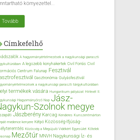
nntartható környezettel...
Tovább
Címkefelhő
bádszalók
A hagyományértelmezések a nagykunsági paraszti
A legszebb konyhakertek
Civil
Civil Forrás
rgykultúrában
Fesztivál
formációs Centrum
Falunap
asztrofesztivál
Gasztronómia
Gulyásfesztivál
gyományértelmezések a nagykunsági paraszti tárgykultúrában
elyi termékek vására
Hungarikum pályázat
Hírlevél
II.
Jász-
gykunsági Hagyományőrző Nap
Nagykun-Szolnok megye
Jászberény
Karcag
szapáti
Kenderes
Kunszentmárton
Közösség-Ifjúság-
Kétpó
rpát-medence kenyere
élyteremtés
Közösség a Megújuló Vidékért Egyesület
Kőtelek
Mezőtúr
Nagykunsági Íz- és
MNVH
vasnap