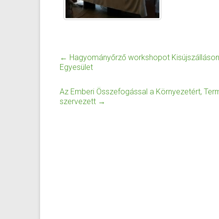
←
Hagyományőrző workshopot Kisújszálláson 
Egyesület
Az Emberi Összefogással a Környezetért, Te
szervezett
→