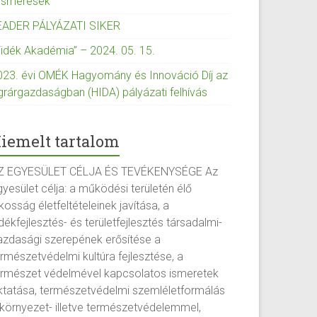
lismerések
EADER PÁLYÁZATI SIKER
Vidék Akadémia” – 2024. 05. 15.
023. évi OMÉK Hagyomány és Innováció Díj az
grárgazdaságban (HIDA) pályázati felhívás
iemelt tartalom
Z EGYESÜLET CÉLJA ÉS TEVÉKENYSÉGE Az
yesület célja: a működési területén élő
kosság életfeltételeinek javítása, a
dékfejlesztés- és területfejlesztés társadalmi-
azdasági szerepének erősítése a
ermészetvédelmi kultúra fejlesztése, a
ermészet védelmével kapcsolatos ismeretek
ktatása, természetvédelmi szemléletformálás
 környezet- illetve természetvédelemmel,