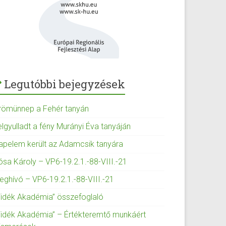
Legutóbbi bejegyzések
römünnep a Fehér tanyán
elgyulladt a fény Murányi Éva tanyáján
apelem került az Adamcsik tanyára
ósa Károly – VP6-19.2.1.-88-VIII.-21
eghívó – VP6-19.2.1.-88-VIII.-21
Vidék Akadémia” összefoglaló
Vidék Akadémia” – Értékteremtő munkáért