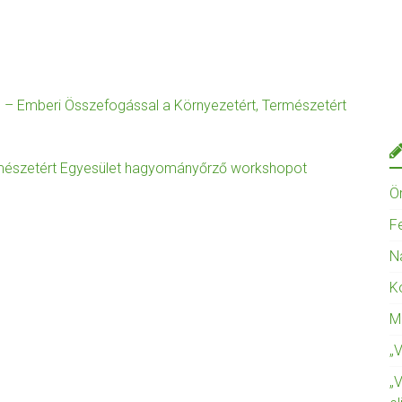
– Emberi Összefogással a Környezetért, Természetért
rmészetért Egyesület hagyományőrző workshopot
Ö
F
N
K
M
„
„