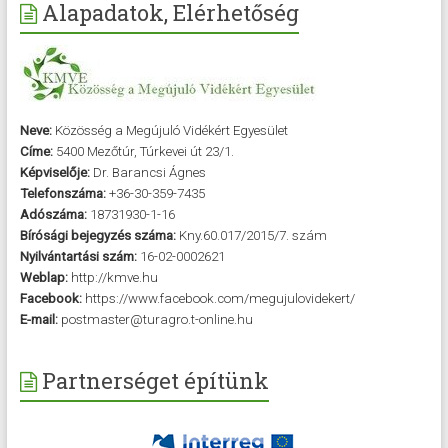
Alapadatok, Elérhetőség
Neve:
Közösség a Megújuló Vidékért Egyesület
Címe:
5400 Mezőtúr, Túrkevei út 23/1.
Képviselője:
Dr. Barancsi Ágnes
Telefonszáma:
+36-30-359-7435
Adószáma:
18731930-1-16
Bírósági bejegyzés száma:
Kny.60.017/2015/7. szám
Nyilvántartási szám:
16-02-0002621
Weblap:
http://kmve.hu
Facebook:
https://www.facebook.com/megujulovidekert/
E-mail:
postmaster@turagro.t-online.hu
Partnerséget építünk