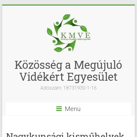
Közösség a Megújuló
Vidékért Egyesület
Adószám: 18731930-1-16
Menü
Nagykunsági kisműhelyek