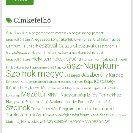
Címkefelhő
Abádszalók
A hagyományértelmezések a nagykunsági paraszti
A legszebb konyhakertek
Civil Információs
Civil Forrás
tárgykultúrában
Fesztivál
Gasztrofesztivál
Centrum
Falunap
Gasztronómia
Gulyásfesztivál
Hagyományértelmezések a nagykunsági paraszti
Helyi termékek vására
tárgykultúrában
Hungarikum pályázat
Hírlevél
Jász-Nagykun-
II. Nagykunsági Hagyományőrző Nap
Szolnok megye
Jászberény
Karcag
Jászapáti
Közösség-
Kétpó
Kenderes
Kunszentmárton
Kárpát-medence kenyere
Ifjúság-Esélyteremtés
Közösség a Megújuló Vidékért Egyesület
Kőtelek
Mezőtúr
Nagykunsági Íz- és Termékház
MNVH
Lovasnap
Nagykörű
Szakmai Leader Fórum
Programajánló
Szandaszőlős
Szolnok
Tisza-tó
Tiszafüred
Tanyafejlesztési Program
Törökszentmiklós
Zenei fesztivál
Túrkeve
Vidékfejlesztési fórum
Értékek
Új Nemzedék
„A NAGYKUNSÁGI HAGYOMÁNYŐRZŐ NAP”
Klubja