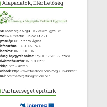
Alapadatok, Elérhetőség
ve:
Közösség a Megújuló Vidékért Egyesület
me:
5400 Mezőtúr, Túrkevei út 23/1.
pviselője:
Dr. Barancsi Ágnes
lefonszáma:
+36-30-359-7435
dószáma:
18731930-1-16
rósági bejegyzés száma:
Kny.60.017/2015/7. szám
ilvántartási szám:
16-02-0002621
blap:
http://kmve.hu
cebook:
https://www.facebook.com/megujulovidekert/
mail:
postmaster@turagro.t-online.hu
Partnerséget építünk