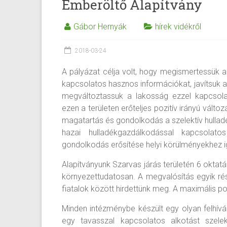
Emberöltő Alapítvány
Gábor Hernyák
hírek vidékről
2018-03-24
A pályázat célja volt, hogy megismertessük a
kapcsolatos hasznos információkat, javítsuk a
megváltoztassuk a lakosság ezzel kapcsol
ezen a területen erőteljes pozitív irányú változ
magatartás és gondolkodás a szelektív hulladé
hazai hulladékgazdálkodással kapcsolato
gondolkodás erősítése helyi körülményekhez i
Alapítványunk Szarvas járás területén 6 oktat
környezettudatosan. A megvalósítás egyik ré
fiatalok között hirdettünk meg. A maximális 
Minden intézménybe készült egy olyan felhívás
egy tavasszal kapcsolatos alkotást szelekt