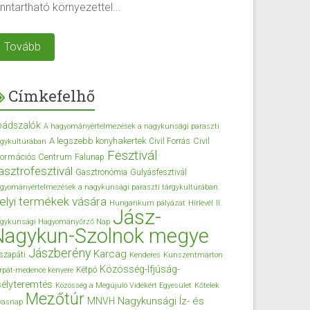
nntartható környezettel...
Tovább
Címkefelhő
bádszalók
A hagyományértelmezések a nagykunsági paraszti
A legszebb konyhakertek
Civil
Civil Forrás
rgykultúrában
Fesztivál
formációs Centrum
Falunap
asztrofesztivál
Gasztronómia
Gulyásfesztivál
gyományértelmezések a nagykunsági paraszti tárgykultúrában
elyi termékek vására
Hungarikum pályázat
Hírlevél
II.
Jász-
gykunsági Hagyományőrző Nap
Nagykun-Szolnok megye
Jászberény
Karcag
szapáti
Kenderes
Kunszentmárton
Közösség-Ifjúság-
Kétpó
rpát-medence kenyere
élyteremtés
Közösség a Megújuló Vidékért Egyesület
Kőtelek
Mezőtúr
Nagykunsági Íz- és
MNVH
vasnap