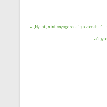
←
„Nyitott, mini tanyagazdaság a városban” 
Jó gyak