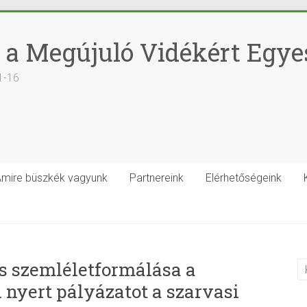
 a Megújuló Vidékért Egye
1-16
mire büszkék vagyunk
Partnereink
Elérhetőségeink
s szemléletformálása a
 nyert pályázatot a szarvasi