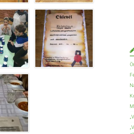
Ö
F
N
K
M
„
„