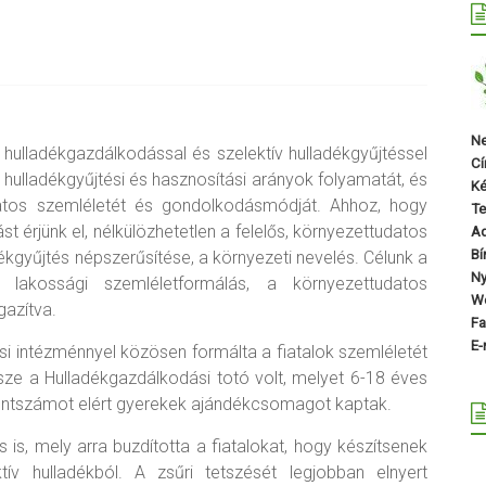
Ne
 hulladékgazdálkodással és szelektív hulladékgyűjtéssel
Cí
 hulladékgyűjtési és hasznosítási arányok folyamatát, és
Ké
atos szemléletét és gondolkodásmódját. Ahhoz, hogy
Te
ást érjünk el, nélkülözhetetlen a felelős, környezettudatos
A
Bí
kgyűjtés népszerűsítése, a környezeti nevelés. Célunk a
Ny
s lakossági szemléletformálás, a környezettudatos
We
gazítva.
Fa
E-
ási intézménnyel közösen formálta a fiatalok szemléletét
sze a Hulladékgazdálkodási totó volt, melyet 6-18 éves
pontszámot elért gyerekek ajándékcsomagot kaptak.
 is, mely arra buzdította a fiatalokat, hogy készítsenek
ív hulladékból. A zsűri tetszését legjobban elnyert