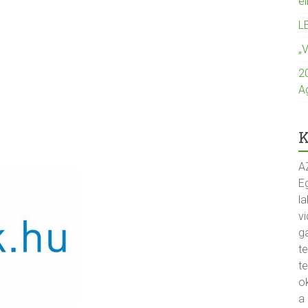
e
L
„
2
A
K
A
Eg
la
vi
g
t
t
o
a