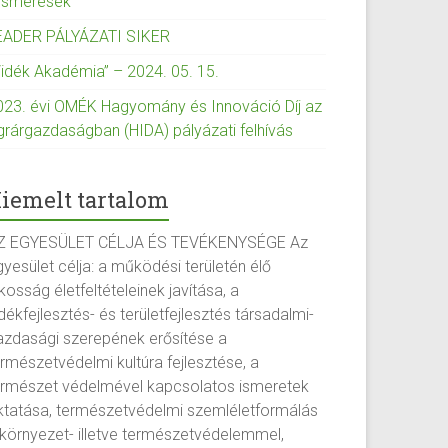
lismerések
EADER PÁLYÁZATI SIKER
Vidék Akadémia” – 2024. 05. 15.
023. évi OMÉK Hagyomány és Innováció Díj az
grárgazdaságban (HIDA) pályázati felhívás
iemelt tartalom
Z EGYESÜLET CÉLJA ÉS TEVÉKENYSÉGE Az
yesület célja: a működési területén élő
kosság életfeltételeinek javítása, a
dékfejlesztés- és területfejlesztés társadalmi-
azdasági szerepének erősítése a
ermészetvédelmi kultúra fejlesztése, a
ermészet védelmével kapcsolatos ismeretek
ktatása, természetvédelmi szemléletformálás
 környezet- illetve természetvédelemmel,