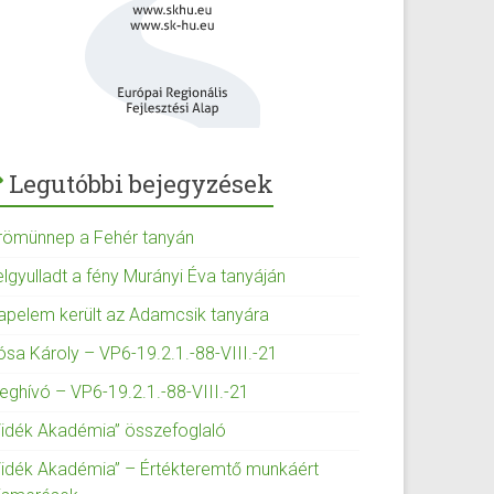
Legutóbbi bejegyzések
römünnep a Fehér tanyán
elgyulladt a fény Murányi Éva tanyáján
apelem került az Adamcsik tanyára
ósa Károly – VP6-19.2.1.-88-VIII.-21
eghívó – VP6-19.2.1.-88-VIII.-21
Vidék Akadémia” összefoglaló
Vidék Akadémia” – Értékteremtő munkáért