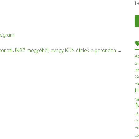
fe
program
orlati JNSZ megyéből, avagy KUN ételek a porondon
→
A
tá
In
G
Ha
H
Na
Já
Ká
Es
Lo