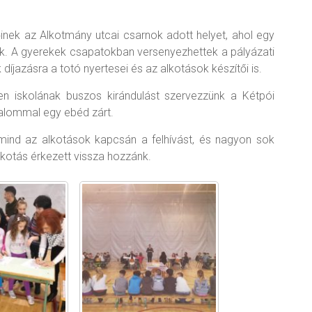
őinek az Alkotmány utcai csarnok adott helyet, ahol egy
nk. A gyerekek csapatokban versenyezhettek a pályázati
díjazásra a totó nyertesei és az alkotások készítői is.
en iskolának buszos kirándulást szervezzünk a Kétpói
kalommal egy ebéd zárt.
mind az alkotások kapcsán a felhívást, és nagyon sok
alkotás érkezett vissza hozzánk.