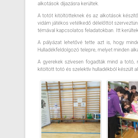
alkotások díjazásra kerültek.
A totót kitöltötteknek és az alkotások készít
vidám játékos vetélkedő délelőttöt szerveztü
témával kapcsolatos feladatokban. Itt kerültek 
A pályázat lehetővé tette azt is, hogy mind
Hulladékfeldolgozó telepre, melyet minden al
A gyerekek szívesen fogadták mind a totó, 
kitöltött totó és szelektív hulladékból készült 